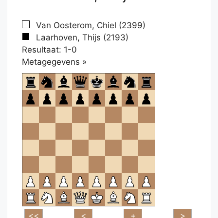
Van Oosterom, Chiel (2399)
Laarhoven, Thijs (2193)
Resultaat: 1-0
Klikken
Metagegevens »
om
te
openen.