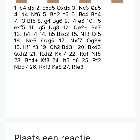
1.
e4
d5
2.
exd5
Qxd5
3.
Nc3
Qa5
4.
d4
Nf6
5.
Bd2
c6
6.
Bc4
Bg4
7.
f3
Bf5
8.
g4
Bg6
9.
f4
e6
10.
f5
exf5
11.
g5
Ng8
12.
Qe2+
Be7
13.
h4
f4
14.
h5
Bxc2
15.
Nf3
Qf5
16.
Ne5
Qxg5
17.
Nxf7
Qg3+
18.
Kf1
f3
19.
Qh2
Bd3+
20.
Bxd3
Qxh2
21.
Rxh2
Kxf7
22.
Re1
Nf6
23.
Bc4+
Kf8
24.
h6
g6
25.
Rf2
Nbd7
26.
Rxf3
Ke8
27.
Rfe3
Plaats een reactie