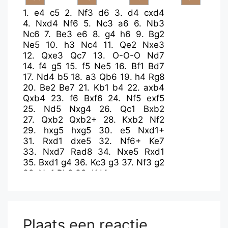
1.
e4
c5
2.
Nf3
d6
3.
d4
cxd4
4.
Nxd4
Nf6
5.
Nc3
a6
6.
Nb3
Nc6
7.
Be3
e6
8.
g4
h6
9.
Bg2
Ne5
10.
h3
Nc4
11.
Qe2
Nxe3
12.
Qxe3
Qc7
13.
O-O-O
Nd7
14.
f4
g5
15.
f5
Ne5
16.
Bf1
Bd7
17.
Nd4
b5
18.
a3
Qb6
19.
h4
Rg8
20.
Be2
Be7
21.
Kb1
b4
22.
axb4
Qxb4
23.
f6
Bxf6
24.
Nf5
exf5
25.
Nd5
Nxg4
26.
Qc1
Bxb2
27.
Qxb2
Qxb2+
28.
Kxb2
Nf2
29.
hxg5
hxg5
30.
e5
Nxd1+
31.
Rxd1
dxe5
32.
Nf6+
Ke7
33.
Nxd7
Rad8
34.
Nxe5
Rxd1
35.
Bxd1
g4
36.
Kc3
g3
37.
Nf3
g2
38.
Ng1
Rh8
39.
Kd4
Plaats een reactie