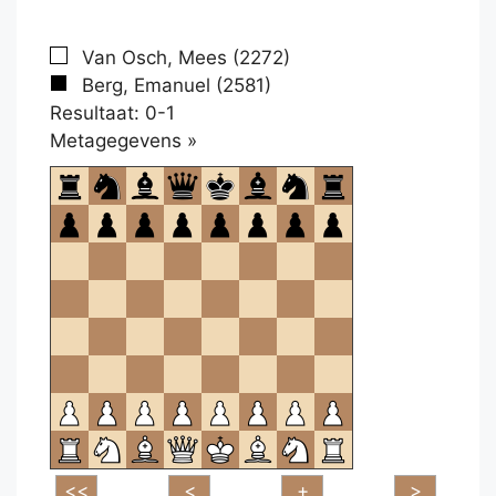
Van Osch, Mees (2272)
Berg, Emanuel (2581)
Resultaat: 0-1
Klikken
Metagegevens »
om
te
openen.