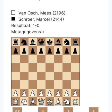
Van Osch, Mees (2196)
Schroer, Marcel (2144)
Resultaat: 1-0
Klikken
Metagegevens »
om
te
openen.