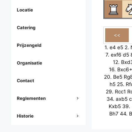
Locatie
Catering
Prijzengeld
1.
e4
e5
2.
7.
exf6
d5
12.
Bxd
Organisatie
16.
Bxc6
20.
Be5
Rg
Contact
h5
25.
Rf
29.
Rcc1
R
Reglementen
34.
axb5
c
Kxb5
39.
Bh7
44.
B
Historie
48.
Kh6
B
Kc3
53.