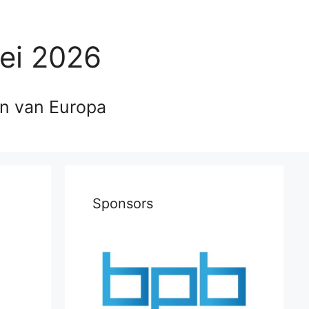
ei 2026
en van Europa
Sponsors