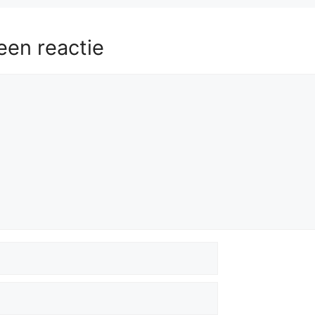
57.
Rg3
Kd2
een reactie