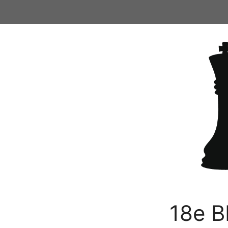
Ga
naar
de
inhoud
18e B