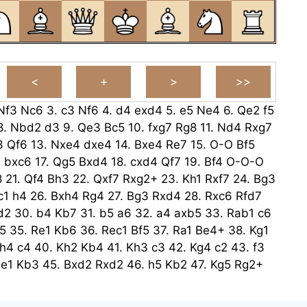
Nf3
Nc6
3.
c3
Nf6
4.
d4
exd4
5.
e5
Ne4
6.
Qe2
f5
8.
Nbd2
d3
9.
Qe3
Bc5
10.
fxg7
Rg8
11.
Nd4
Rxg7
3
Qf6
13.
Nxe4
dxe4
14.
Bxe4
Re7
15.
O-O
Bf5
+
bxc6
17.
Qg5
Bxd4
18.
cxd4
Qf7
19.
Bf4
O-O-O
8
21.
Qf4
Bh3
22.
Qxf7
Rxg2+
23.
Kh1
Rxf7
24.
Bg3
c1
h4
26.
Bxh4
Rg4
27.
Bg3
Rxd4
28.
Rxc6
Rfd7
d2
30.
b4
Kb7
31.
b5
a6
32.
a4
axb5
33.
Rab1
c6
5
35.
Re1
Kb6
36.
Rec1
Bf5
37.
Ra1
Be4+
38.
Kg1
h4
c4
40.
Kh2
Kb4
41.
Kh3
c3
42.
Kg4
c2
43.
f3
e1
Kb3
45.
Bxd2
Rxd2
46.
h5
Kb2
47.
Kg5
Rg2+
d3
49.
Rg1
Rf2
50.
Kg7
Rxf3
51.
h6
Rh3
52.
Rae1
Re7
Kd2
54.
Rc7
Rh2
55.
Rg3
Rh1
56.
Rg2+
Kd1