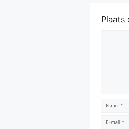
Plaats 
Reactie
Naam
E-
mail