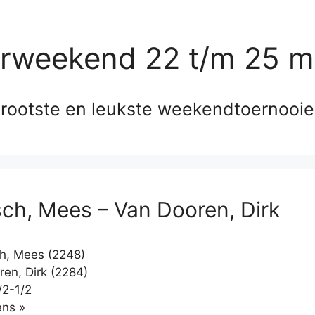
erweekend 22 t/m 25 m
rootste en leukste weekendtoernooi
ch, Mees – Van Dooren, Dirk
h, Mees (2248)
en, Dirk (2284)
/2-1/2
Klikken
ns »