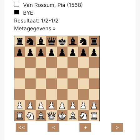
Van Rossum, Pia (1568)
BYE
Resultaat: 1/2-1/2
Klikken
Metagegevens »
om
te
openen.