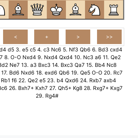
d4
d5
3.
e5
c5
4.
c3
Nc6
5.
Nf3
Qb6
6.
Bd3
cxd4
7
8.
O-O
Nxd4
9.
Nxd4
Qxd4
10.
Nc3
a6
11.
Qe2
Bd2
Ne7
13.
a3
Bxc3
14.
Bxc3
Qa7
15.
Bb4
Nc8
17.
Bd6
Nxd6
18.
exd6
Qb6
19.
Qe5
O-O
20.
Rc7
.
Rb1
f6
22.
Qe2
e5
23.
b4
Qxd6
24.
Rxb7
axb4
Bc6
26.
Bxh7+
Kxh7
27.
Qh5+
Kg8
28.
Rxg7+
Kxg7
29.
Rg4#