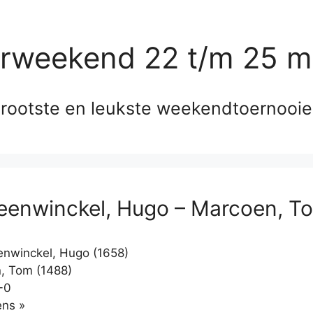
erweekend 22 t/m 25 m
rootste en leukste weekendtoernooi
eenwinckel, Hugo – Marcoen, T
nwinckel, Hugo (1658)
, Tom (1488)
-0
Klikken
ns »