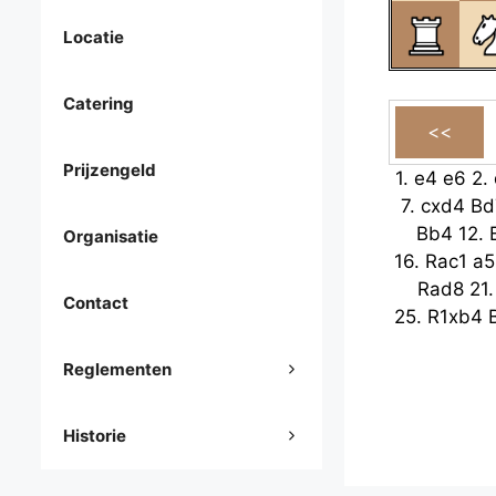
Locatie
Catering
Prijzengeld
1.
e4
e6
2.
7.
cxd4
Bd
Bb4
12.
Organisatie
16.
Rac1
a5
Rad8
21
Contact
25.
R1xb4
Reglementen
Historie