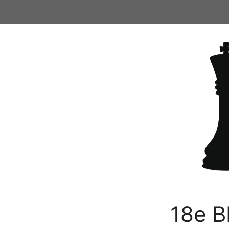
Ga
naar
de
inhoud
18e B