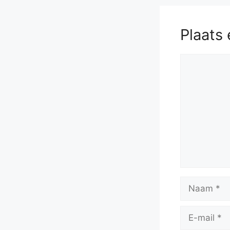
Plaats 
Reactie
Naam
E-
mail