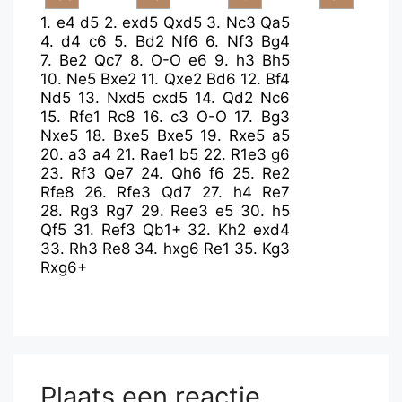
1.
e4
d5
2.
exd5
Qxd5
3.
Nc3
Qa5
4.
d4
c6
5.
Bd2
Nf6
6.
Nf3
Bg4
7.
Be2
Qc7
8.
O-O
e6
9.
h3
Bh5
10.
Ne5
Bxe2
11.
Qxe2
Bd6
12.
Bf4
Nd5
13.
Nxd5
cxd5
14.
Qd2
Nc6
15.
Rfe1
Rc8
16.
c3
O-O
17.
Bg3
Nxe5
18.
Bxe5
Bxe5
19.
Rxe5
a5
20.
a3
a4
21.
Rae1
b5
22.
R1e3
g6
23.
Rf3
Qe7
24.
Qh6
f6
25.
Re2
Rfe8
26.
Rfe3
Qd7
27.
h4
Re7
28.
Rg3
Rg7
29.
Ree3
e5
30.
h5
Qf5
31.
Ref3
Qb1+
32.
Kh2
exd4
33.
Rh3
Re8
34.
hxg6
Re1
35.
Kg3
Rxg6+
Plaats een reactie