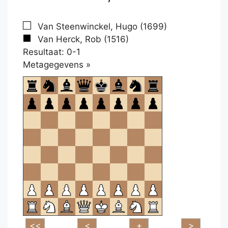
Van Steenwinckel, Hugo (1699)
Van Herck, Rob (1516)
Resultaat: 0-1
Klikken
Metagegevens »
om
te
openen.