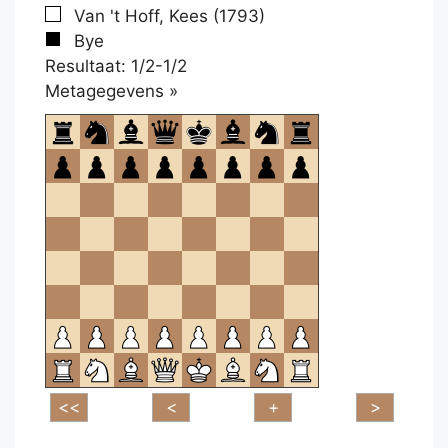
Van 't Hoff, Kees (1793)
Bye
Resultaat: 1/2-1/2
Klikken
Metagegevens »
om
te
openen.