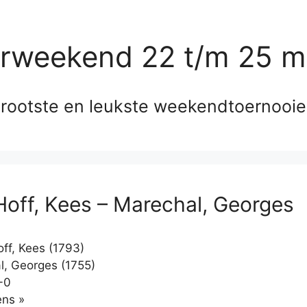
erweekend 22 t/m 25 m
rootste en leukste weekendtoernooi
 Hoff, Kees – Marechal, Georges
off, Kees (1793)
, Georges (1755)
-0
Klikken
ns »