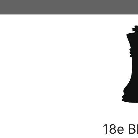
Ga
naar
de
inhoud
18e B