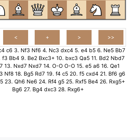
c4
c6
3.
Nf3
Nf6
4.
Nc3
dxc4
5.
e4
b5
6.
Ne5
Bb7
.
f3
Bb4
9.
Be2
Bxc3+
10.
bxc3
Qa5
11.
Bd2
Nbd7
7
13.
Nxd7
Nxd7
14.
O-O
O-O
15.
e5
a6
16.
Qe1
3
Nf8
18.
Bg5
Rd7
19.
f4
c5
20.
f5
cxd4
21.
Bf6
g6
f5
23.
Qh6
Ne6
24.
Rf4
g5
25.
Rxf5
Be4
26.
Rxg5+
Bg6
27.
Bg4
dxc3
28.
Rxg6+