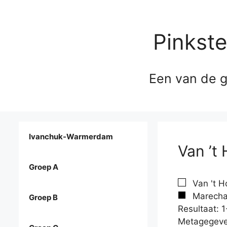
Pinkst
Een van de g
Ivanchuk-Warmerdam
Van ’t
Groep A
Van 't H
Marechal
Groep B
Resultaat: 1
Metagegeve