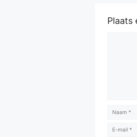
Plaats 
Reactie
Naam
E-
mail