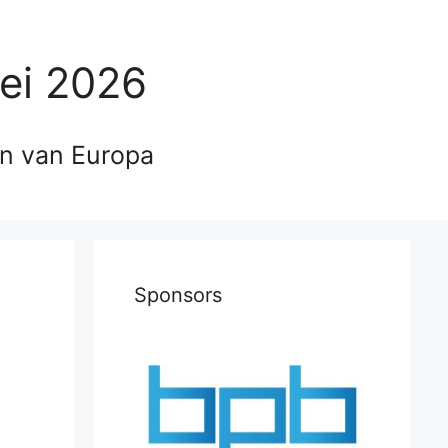
ei 2026
en van Europa
Sponsors