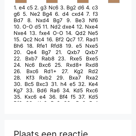
1.
e4
c5
2.
g3
Nc6
3.
Bg2
d6
4.
c3
g6
5.
Ne2
Bg4
6.
d4
cxd4
7.
f3
Bd7
8.
Nxd4
Bg7
9.
Be3
Nf6
10.
O-O
d5
11.
Nd2
dxe4
12.
Nxe4
Nxe4
13.
fxe4
O-O
14.
Qd2
Ne5
15.
Qc2
Nc4
16.
Bf2
Qc7
17.
Rad1
Bh6
18.
Rfe1
Rfd8
19.
e5
Nxe5
20.
Qe4
Bg7
21.
Qxb7
Qxb7
22.
Bxb7
Rab8
23.
Rxe5
Bxe5
24.
Nc6
Bxc6
25.
Rxd8+
Rxd8
26.
Bxc6
Rd1+
27.
Kg2
Rd2
28.
Kf3
Rxb2
29.
Bxa7
Rxa2
30.
Bc5
Bxc3
31.
h4
e5
32.
Ke4
Kg7
33.
Bd6
Ra6
34.
Kd5
Rxc6
35.
Kxc6
e4
36.
Bf4
f5
37.
Kd5
Bf6
38.
Ke6
Bc3
39.
Be3
Be1
40.
Bf4
Bf2
41.
Be5+
Kg8
42.
Kd5
e3
43.
Bd4
Bxg3
44.
Bxe3
Plaats een reactie