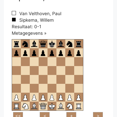
Van Velthoven, Paul
Sipkema, Willem
Resultaat: 0-1
Klikken
Metagegevens »
om
te
openen.