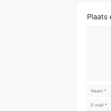
Plaats 
Reactie
Naam
E-
mail