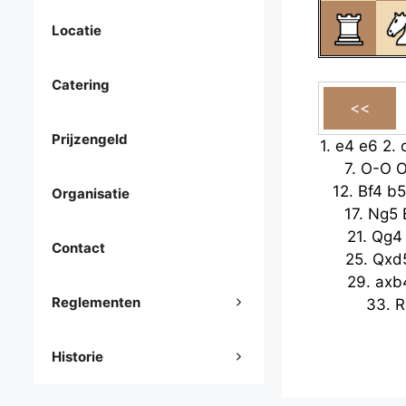
Locatie
Catering
Prijzengeld
1.
e4
e6
2.
7.
O-O
12.
Bf4
b5
Organisatie
17.
Ng5
21.
Qg4
Contact
25.
Qxd
29.
axb
Reglementen
33.
R
Historie