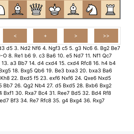
d3
d5
3.
Nd2
Nf6
4.
Ngf3
c5
5.
g3
Nc6
6.
Bg2
Be7
O-O
8.
Re1
b6
9.
c3
Ba6
10.
e5
Nd7
11.
Nf1
Qc7
13.
a3
Bb7
14.
d4
cxd4
15.
cxd4
Rfc8
16.
h4
b4
Bxg5
18.
Bxg5
Qb6
19.
Be3
bxa3
20.
bxa3
Ba6
Kh8
22.
Bxd5
f5
23.
exf6
Nxf6
24.
Qxe6
Nxd5
5
Bb7
26.
Qg2
Nb4
27.
d5
Bxd5
28.
Bxb6
Bxg2
4
Bxf1
30.
Rxa7
Bc4
31.
Ree7
Bd5
32.
Bd4
Rf8
ed7
Bf3
34.
Re7
Rfc8
35.
g4
Bxg4
36.
Rxg7