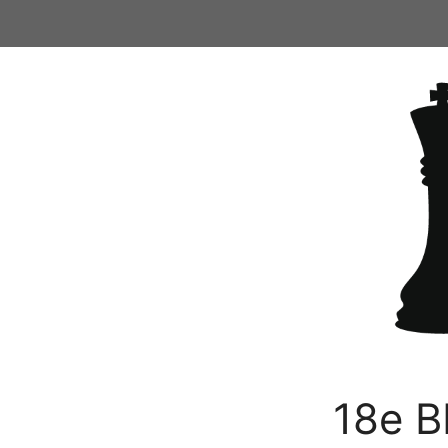
Ga
naar
de
inhoud
18e B