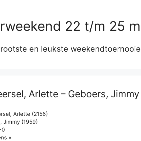
erweekend 22 t/m 25 m
rootste en leukste weekendtoernooi
ersel, Arlette – Geboers, Jimmy
sel, Arlette (2156)
, Jimmy (1959)
-0
Klikken
ns »