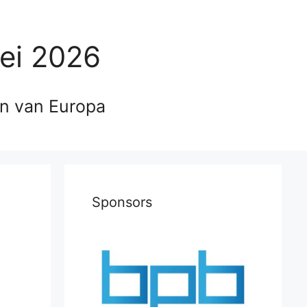
ei 2026
en van Europa
Sponsors