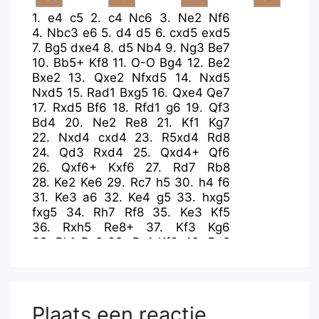
1.
e4
c5
2.
c4
Nc6
3.
Ne2
Nf6
4.
Nbc3
e6
5.
d4
d5
6.
cxd5
exd5
7.
Bg5
dxe4
8.
d5
Nb4
9.
Ng3
Be7
10.
Bb5+
Kf8
11.
O-O
Bg4
12.
Be2
Bxe2
13.
Qxe2
Nfxd5
14.
Nxd5
Nxd5
15.
Rad1
Bxg5
16.
Qxe4
Qe7
17.
Rxd5
Bf6
18.
Rfd1
g6
19.
Qf3
Bd4
20.
Ne2
Re8
21.
Kf1
Kg7
22.
Nxd4
cxd4
23.
R5xd4
Rd8
24.
Qd3
Rxd4
25.
Qxd4+
Qf6
26.
Qxf6+
Kxf6
27.
Rd7
Rb8
28.
Ke2
Ke6
29.
Rc7
h5
30.
h4
f6
31.
Ke3
a6
32.
Ke4
g5
33.
hxg5
fxg5
34.
Rh7
Rf8
35.
Ke3
Kf5
36.
Rxh5
Re8+
37.
Kf3
Kg6
38.
Rh1
Rc8
39.
Re1
Kf6
40.
Re2
b5
41.
Rd2
Rc6
42.
g3
b4
43.
Kg4
Kg6
44.
f4
gxf4
45.
gxf4
a5
46.
b3
a4
47.
bxa4
Ra6
48.
Rd4
Rxa4
49.
Rd6+
Kf7
50.
Rb6
Rxa2
Plaats een reactie
51.
Rxb4
Ra5
52.
Rb7+
Kf6