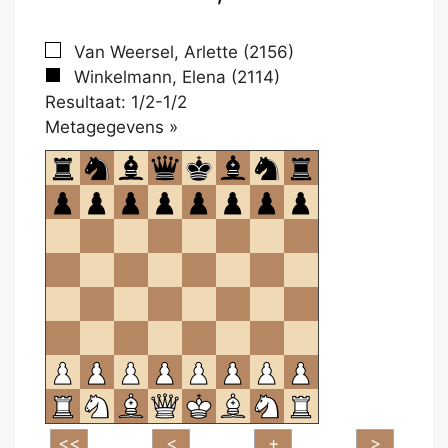
Van Weersel, Arlette (2156)
Winkelmann, Elena (2114)
Resultaat: 1/2-1/2
Klikken
Metagegevens »
om
te
openen.