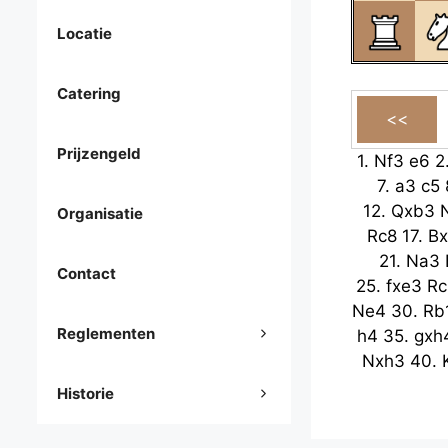
Locatie
Catering
Prijzengeld
1.
Nf3
e6
2
7.
a3
c5
12.
Qxb3
Organisatie
Rc8
17.
B
21.
Na3
Contact
25.
fxe3
Rc
Ne4
30.
Rb
Reglementen
h4
35.
gxh
Nxh3
40.
Historie