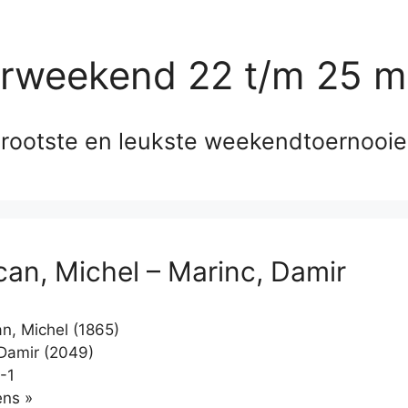
erweekend 22 t/m 25 m
rootste en leukste weekendtoernooi
an, Michel – Marinc, Damir
, Michel (1865)
Damir (2049)
-1
Klikken
ns »