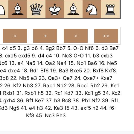
.
c4
d5
3.
g3
b6
4.
Bg2
Bb7
5.
O-O
Nf6
6.
d3
Be7
8.
cxd5
exd5
9.
d4
c4
10.
Nc3
O-O
11.
b3
cxb3
Nc6
13.
a4
Na5
14.
Qa2
Ne4
15.
Nb1
Ba6
16.
Ne5
xe4
dxe4
18.
Rd1
Bf6
19.
Ba3
Bxe5
20.
Bxf8
Kxf8
Bb8
22.
Nb5
e3
23.
Qa3+
Qe7
24.
Qxe7+
Kxe7
2
26.
Kf2
Nb3
27.
Rab1
Nd2
28.
Rbc1
Rb2
29.
Ke1
1
Rxb1
31.
Rxb1
h5
32.
Rc1
Kd7
33.
Kd1
g5
34.
Kc2
4
gxh4
36.
Rf1
Ke7
37.
h3
Bc8
38.
Rh1
Nf2
39.
Rf1
Kd3
Ng5
41.
e4
h3
42.
Ke3
f5
43.
exf5
h2
44.
f6+
Kf8
45.
Nc3
Bh3