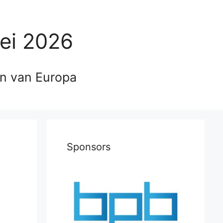
ei 2026
en van Europa
Sponsors