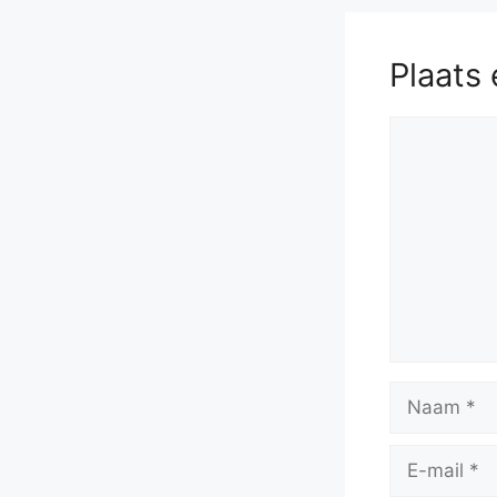
Plaats 
Reactie
Naam
E-
mail