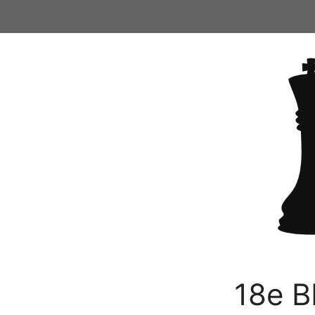
Ga
naar
de
inhoud
18e B