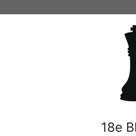
Ga
naar
de
inhoud
18e B