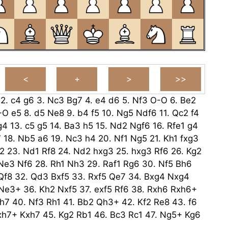
2.
c4
g6
3.
Nc3
Bg7
4.
e4
d6
5.
Nf3
O-O
6.
Be2
-O
e5
8.
d5
Ne8
9.
b4
f5
10.
Ng5
Ndf6
11.
Qc2
f4
g4
13.
c5
g5
14.
Ba3
h5
15.
Nd2
Ngf6
16.
Rfe1
g4
7
18.
Nb5
a6
19.
Nc3
h4
20.
Nf1
Ng5
21.
Kh1
fxg3
2
23.
Nd1
Rf8
24.
Nd2
hxg3
25.
hxg3
Rf6
26.
Kg2
Ne3
Nf6
28.
Rh1
Nh3
29.
Raf1
Rg6
30.
Nf5
Bh6
Qf8
32.
Qd3
Bxf5
33.
Rxf5
Qe7
34.
Bxg4
Nxg4
Ne3+
36.
Kh2
Nxf5
37.
exf5
Rf6
38.
Rxh6
Rxh6+
h7
40.
Nf3
Rh1
41.
Bb2
Qh3+
42.
Kf2
Re8
43.
f6
xh7+
Kxh7
45.
Kg2
Rb1
46.
Bc3
Rc1
47.
Ng5+
Kg6
2+
49.
Kf3
Rf8
50.
Kg4
Rxf6
51.
Nxf6
Kxf6
52.
Be1