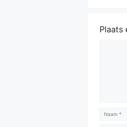
Rxa2
53.
c
Plaats 
Reactie
Naam
E-