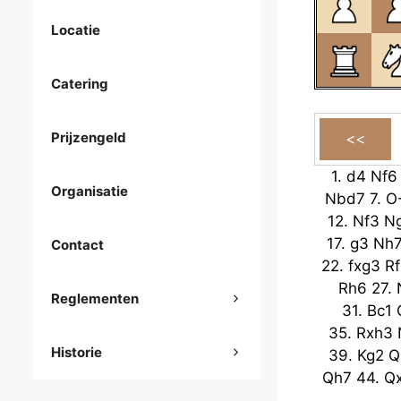
Locatie
Catering
Prijzengeld
1.
d4
Nf6
Organisatie
Nbd7
7.
O
12.
Nf3
N
17.
g3
Nh
Contact
22.
fxg3
Rf
Rh6
27.
Reglementen
31.
Bc1
35.
Rxh3
Historie
39.
Kg2
Q
Qh7
44.
Q
48.
Ne4
Rc