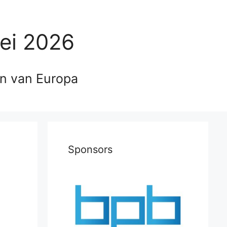
ei 2026
en van Europa
Sponsors