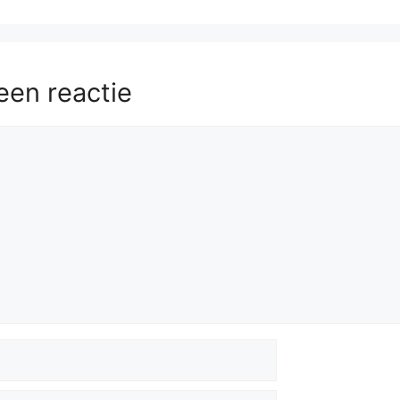
xd6
cxd6
54.
Bc3
Ra3
55.
Bd2
Rd3
56.
Bg5+
Kg6
een reactie