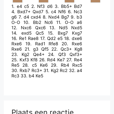
1.
e4
c5
2.
Nf3
d6
3.
Bb5+
Bd7
4.
Bxd7+
Qxd7
5.
c4
Nf6
6.
Nc3
g6
7.
d4
cxd4
8.
Nxd4
Bg7
9.
b3
O-O
10.
Bb2
Nc6
11.
O-O
a6
12.
Nxc6
Qxc6
13.
Nd5
Nxd5
14.
exd5
Qc5
15.
Bxg7
Kxg7
16.
Re1
Rae8
17.
Qd2
e5
18.
dxe6
Rxe6
19.
Rad1
Rfe8
20.
Rxe6
Rxe6
21.
g3
Qf5
22.
Qc3+
Kg8
23.
Kg2
Qe4+
24.
Qf3
Qxf3+
25.
Kxf3
Kf8
26.
Rd4
Ke7
27.
Re4
Re5
28.
c5
Ke6
29.
Rb4
Rxc5
30.
Rxb7
Rc3+
31.
Kg2
Rc2
32.
a4
Rc3
33.
b4
Ke5
Plaats een reactie