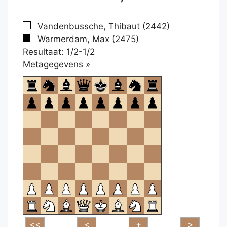
Vandenbussche, Thibaut (2442)
Warmerdam, Max (2475)
Resultaat: 1/2-1/2
Klikken
Metagegevens »
om
te
openen.