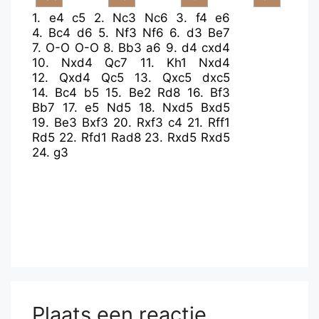
1.
e4
c5
2.
Nc3
Nc6
3.
f4
e6
4.
Bc4
d6
5.
Nf3
Nf6
6.
d3
Be7
7.
O-O
O-O
8.
Bb3
a6
9.
d4
cxd4
10.
Nxd4
Qc7
11.
Kh1
Nxd4
12.
Qxd4
Qc5
13.
Qxc5
dxc5
14.
Bc4
b5
15.
Be2
Rd8
16.
Bf3
Bb7
17.
e5
Nd5
18.
Nxd5
Bxd5
19.
Be3
Bxf3
20.
Rxf3
c4
21.
Rff1
Rd5
22.
Rfd1
Rad8
23.
Rxd5
Rxd5
24.
g3
Plaats een reactie