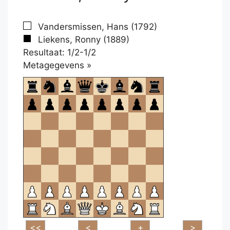
Vandersmissen, Hans (1792)
Liekens, Ronny (1889)
Resultaat: 1/2-1/2
Klikken
Metagegevens »
om
te
openen.