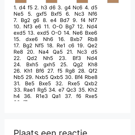
1.
d4
f5
2.
h3
d6
3.
g4
Nc6
4.
d5
Ne5
5.
gxf5
Bxf5
6.
Nc3
Nf6
7.
Bg2
g6
8.
e4
Bd7
9.
f4
Nf7
10.
Nf3
e6
11.
O-O
Bg7
12.
Nd4
exd5
13.
exd5
O-O
14.
Ne6
Bxe6
15.
dxe6
Nh6
16.
Bxb7
Rb8
17.
Bg2
Nf5
18.
Re1
c6
19.
Qe2
Re8
20.
Na4
Qa5
21.
Nc3
d5
22.
Qd2
Nh5
23.
Bf3
Nd4
24.
Bxh5
gxh5
25.
Qg2
Kh8
26.
Kh1
Bf6
27.
f5
Rg8
28.
Qf2
Nb5
29.
Nxb5
Qxb5
30.
Bf4
Rbe8
31.
Be5
Bxe5
32.
Rxe5
Qxb2
33.
Rae1
Rg5
34.
e7
Qc3
35.
Kh2
h4
36.
R1e3
Qa1
37.
f6
Rxe5
38.
f7
Plaats een reactie