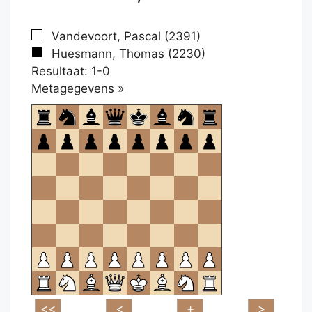
Vandevoort, Pascal (2391)
Huesmann, Thomas (2230)
Resultaat: 1-0
Klikken
Metagegevens »
om
te
openen.