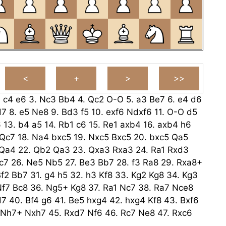
.
c4
e6
3.
Nc3
Bb4
4.
Qc2
O-O
5.
a3
Be7
6.
e4
d6
d7
8.
e5
Ne8
9.
Bd3
f5
10.
exf6
Ndxf6
11.
O-O
d5
6
13.
b4
a5
14.
Rb1
c6
15.
Re1
axb4
16.
axb4
h6
Qc7
18.
Na4
bxc5
19.
Nxc5
Bxc5
20.
bxc5
Qa5
Qa4
22.
Qb2
Qa3
23.
Qxa3
Rxa3
24.
Ra1
Rxd3
c7
26.
Ne5
Nb5
27.
Be3
Bb7
28.
f3
Ra8
29.
Rxa8+
f2
Bb7
31.
g4
h5
32.
h3
Kf8
33.
Kg2
Kg8
34.
Kg3
Nf7
Bc8
36.
Ng5+
Kg8
37.
Ra1
Nc7
38.
Ra7
Nce8
d7
40.
Bf4
g6
41.
Be5
hxg4
42.
hxg4
Kf8
43.
Bxf6
Nh7+
Nxh7
45.
Rxd7
Nf6
46.
Rc7
Ne8
47.
Rxc6