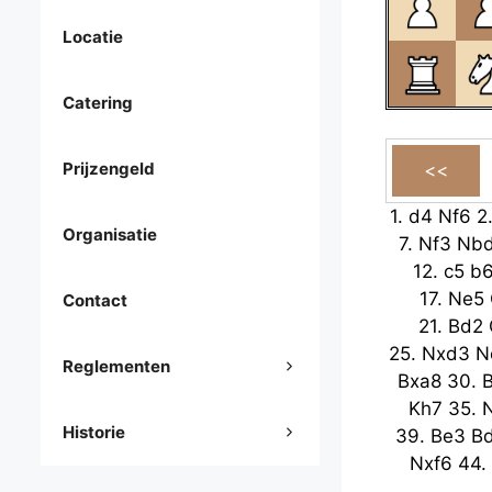
Locatie
Catering
Prijzengeld
1.
d4
Nf6
2
Organisatie
7.
Nf3
Nb
12.
c5
b
17.
Ne5
Contact
21.
Bd2
25.
Nxd3
N
Reglementen
Bxa8
30.
B
Kh7
35.
Historie
39.
Be3
B
Nxf6
44.