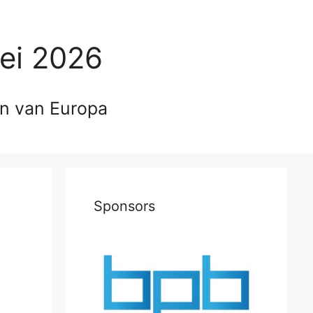
ei 2026
en van Europa
Sponsors