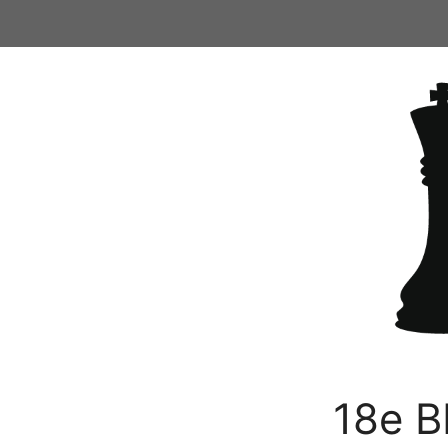
Ga
naar
de
inhoud
18e B