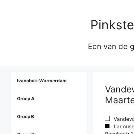
Pinkst
Een van de g
Ivanchuk-Warmerdam
Vandev
Maart
Groep A
Groep B
Vandevoo
Larmuse