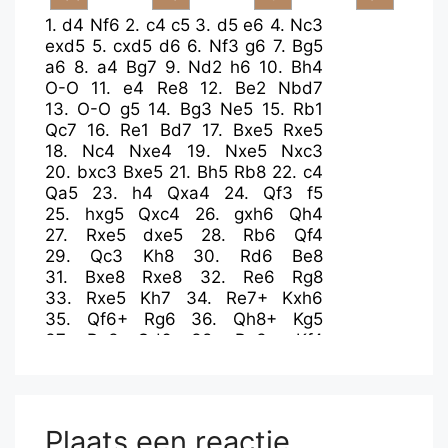
1.
d4
Nf6
2.
c4
c5
3.
d5
e6
4.
Nc3
exd5
5.
cxd5
d6
6.
Nf3
g6
7.
Bg5
a6
8.
a4
Bg7
9.
Nd2
h6
10.
Bh4
O-O
11.
e4
Re8
12.
Be2
Nbd7
13.
O-O
g5
14.
Bg3
Ne5
15.
Rb1
Qc7
16.
Re1
Bd7
17.
Bxe5
Rxe5
18.
Nc4
Nxe4
19.
Nxe5
Nxc3
20.
bxc3
Bxe5
21.
Bh5
Rb8
22.
c4
Qa5
23.
h4
Qxa4
24.
Qf3
f5
25.
hxg5
Qxc4
26.
gxh6
Qh4
27.
Rxe5
dxe5
28.
Rb6
Qf4
29.
Qc3
Kh8
30.
Rd6
Be8
31.
Bxe8
Rxe8
32.
Re6
Rg8
33.
Rxe5
Kh7
34.
Re7+
Kxh6
35.
Qf6+
Rg6
36.
Qh8+
Kg5
37.
Re3
Qd6
38.
Rg3+
Kf4
39.
Qc3
Ke4
40.
Qc4+
Ke5
41.
Re3+
Kf6
42.
Re6+
Plaats een reactie