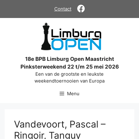
Ga
Contact
naar
de
inhoud
18e BPB Limburg Open Maastricht
Pinksterweekend 22 t/m 25 mei 2026
Een van de grootste en leukste
weekendtoernooien van Europa
Menu
Vandevoort, Pascal –
Ringoir, Tanguy