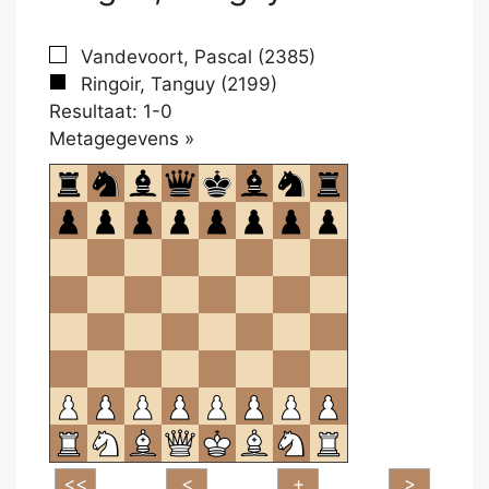
Vandevoort, Pascal (2385)
Ringoir, Tanguy (2199)
Resultaat: 1-0
Klikken
Metagegevens »
om
te
openen.