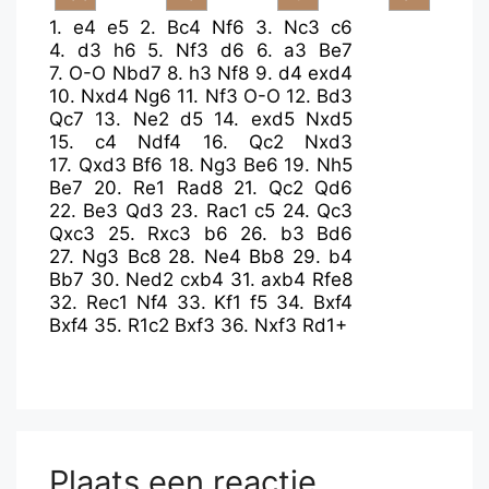
1.
e4
e5
2.
Bc4
Nf6
3.
Nc3
c6
4.
d3
h6
5.
Nf3
d6
6.
a3
Be7
7.
O-O
Nbd7
8.
h3
Nf8
9.
d4
exd4
10.
Nxd4
Ng6
11.
Nf3
O-O
12.
Bd3
Qc7
13.
Ne2
d5
14.
exd5
Nxd5
15.
c4
Ndf4
16.
Qc2
Nxd3
17.
Qxd3
Bf6
18.
Ng3
Be6
19.
Nh5
Be7
20.
Re1
Rad8
21.
Qc2
Qd6
22.
Be3
Qd3
23.
Rac1
c5
24.
Qc3
Qxc3
25.
Rxc3
b6
26.
b3
Bd6
27.
Ng3
Bc8
28.
Ne4
Bb8
29.
b4
Bb7
30.
Ned2
cxb4
31.
axb4
Rfe8
32.
Rec1
Nf4
33.
Kf1
f5
34.
Bxf4
Bxf4
35.
R1c2
Bxf3
36.
Nxf3
Rd1+
Plaats een reactie