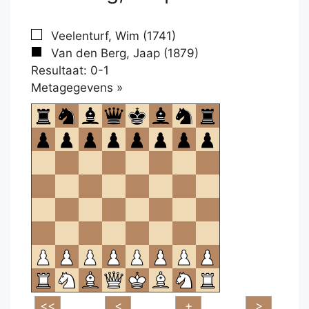
Veelenturf, Wim (1741)
Van den Berg, Jaap (1879)
Resultaat: 0-1
Klikken
Metagegevens »
om
te
openen.