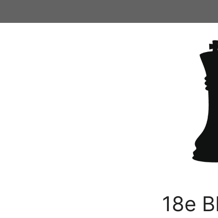
Ga
naar
de
inhoud
18e B