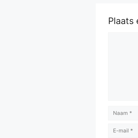
Plaats 
Reactie
Naam
E-
mail