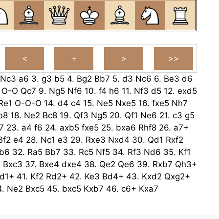
Nc3
a6
3.
g3
b5
4.
Bg2
Bb7
5.
d3
Nc6
6.
Be3
d6
.
O-O
Qc7
9.
Ng5
Nf6
10.
f4
h6
11.
Nf3
d5
12.
exd5
Re1
O-O-O
14.
d4
c4
15.
Ne5
Nxe5
16.
fxe5
Nh7
b8
18.
Ne2
Bc8
19.
Qf3
Ng5
20.
Qf1
Ne6
21.
c3
g5
7
23.
a4
f6
24.
axb5
fxe5
25.
bxa6
Rhf8
26.
a7+
Bf2
e4
28.
Nc1
e3
29.
Rxe3
Nxd4
30.
Qd1
Rxf2
b6
32.
Ra5
Bb7
33.
Rc5
Nf5
34.
Rf3
Nd6
35.
Kf1
7
Bxc3
37.
Bxe4
dxe4
38.
Qe2
Qe6
39.
Rxb7
Qh3+
d1+
41.
Kf2
Rd2+
42.
Ke3
Bd4+
43.
Kxd2
Qxg2+
4.
Ne2
Bxc5
45.
bxc5
Kxb7
46.
c6+
Kxa7