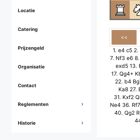
Locatie
Catering
Prijzengeld
1.
e4
c5
2.
7.
Nf3
e6
8
exd5
13.
Organisatie
17.
Qg4+
K
22.
b4
Bg
Contact
Ka8
27.
31.
Kxf2
Q
Reglementen
Ne4
36.
Rf
40.
Qg2
R
4
Historie