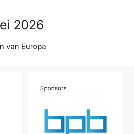
ei 2026
en van Europa
Sponsors