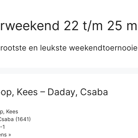
erweekend 22 t/m 25 m
rootste en leukste weekendtoernooi
oop, Kees – Daday, Csaba
p, Kees
saba (1641)
-1
Klikken
ns »