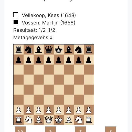
Vellekoop, Kees (1648)
Vossen, Martijn (1656)
Resultaat: 1/2-1/2
Klikken
Metagegevens »
om
te
openen.