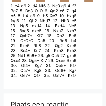
1.
e4
d6
2.
d4
Nf6
3.
Nc3
g6
4.
f3
Bg7
5.
Be3
O-O
6.
Qd2
c6
7.
g4
b5
8.
h4
a6
9.
h5
Qc7
10.
hxg6
fxg6
11.
Qh2
Nbd7
12.
Nh3
e5
13.
Ng5
exd4
14.
Bxd4
Ne5
15.
Bxe5
dxe5
16.
Nxh7
Nxh7
17.
Qxh7+
Kf7
18.
Qh3
Be6
19.
O-O-O
Qa5
20.
Rd6
b4
21.
Rxe6
Rh8
22.
Qg2
Kxe6
23.
Bc4+
Ke7
24.
Rxh8
Rxh8
25.
Nd1
Bh6+
26.
g5
Qc5
27.
gxh6
Qxc4
28.
Qg5+
Kf7
29.
Qxe5
Rxh6
30.
Qf4+
Kg7
31.
Qe5+
Kf7
32.
Qc7+
Kg8
33.
Qd8+
Kg7
34.
Qe7+
Qf7
35.
Qxf7+
Kxf7
36.
Kd2
Ke6
37.
Kd3
Kd6
38.
Kd4
c5+
39.
Kc4
Rh2
40.
Kd3
Rh1
41.
Ne3
Ra1
42.
Nc4+
Ke6
43.
a3
bxa3
44.
Nxa3
Rf1
45.
Ke2
Rh1
46.
Ke3
Rh2
Plaats een reactie