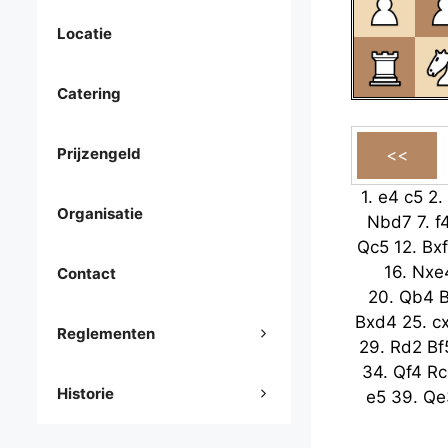
Locatie
Catering
Prijzengeld
1.
e4
c5
2.
Organisatie
Nbd7
7.
f
Qc5
12.
Bx
16.
Nxe
Contact
20.
Qb4
Bxd4
25.
c
Reglementen
29.
Rd2
Bf
34.
Qf4
Rc
Historie
e5
39.
Qe