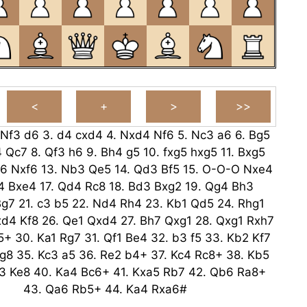
Nf3
d6
3.
d4
cxd4
4.
Nxd4
Nf6
5.
Nc3
a6
6.
Bg5
4
Qc7
8.
Qf3
h6
9.
Bh4
g5
10.
fxg5
hxg5
11.
Bxg5
f6
Nxf6
13.
Nb3
Qe5
14.
Qd3
Bf5
15.
O-O-O
Nxe4
4
Bxe4
17.
Qd4
Rc8
18.
Bd3
Bxg2
19.
Qg4
Bh3
Bg7
21.
c3
b5
22.
Nd4
Rh4
23.
Kb1
Qd5
24.
Rhg1
xd4
Kf8
26.
Qe1
Qxd4
27.
Bh7
Qxg1
28.
Qxg1
Rxh7
5+
30.
Ka1
Rg7
31.
Qf1
Be4
32.
b3
f5
33.
Kb2
Kf7
g8
35.
Kc3
a5
36.
Re2
b4+
37.
Kc4
Rc8+
38.
Kb5
3
Ke8
40.
Ka4
Bc6+
41.
Kxa5
Rb7
42.
Qb6
Ra8+
43.
Qa6
Rb5+
44.
Ka4
Rxa6#