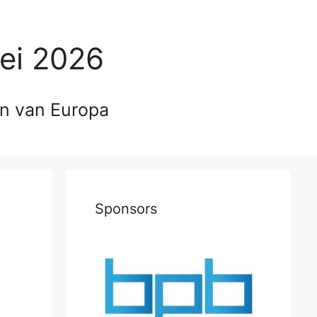
ei 2026
en van Europa
Sponsors