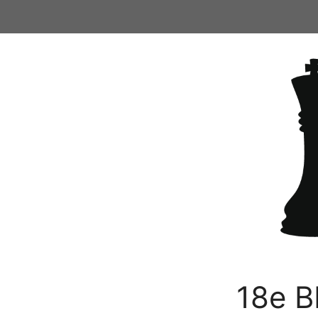
Ga
naar
de
inhoud
18e B