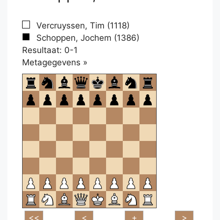
Vercruyssen, Tim (1118)
Schoppen, Jochem (1386)
Resultaat: 0-1
Klikken
Metagegevens »
om
te
openen.