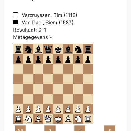
Vercruyssen, Tim (1118)
Van Dael, Siem (1587)
Resultaat: 0-1
Klikken
Metagegevens »
om
te
openen.