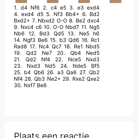
1.
d4
Nf6
2.
c4
e5
3.
e3
exd4
4.
exd4
d5
5.
Nf3
Bb4+
6.
Bd2
Bxd2+
7.
Nbxd2
O-O
8.
Be2
dxc4
9.
Nxc4
c6
10.
O-O
Nbd7
11.
Ng5
Nb6
12.
Bd3
Qd5
13.
Ne5
h6
14.
Ngf3
Be6
15.
b3
Qd6
16.
Rc1
Rad8
17.
Nc4
Qc7
18.
Re1
Nbd5
19.
Qd2
Ne7
20.
Qb4
Ned5
21.
Qd2
Nf4
22.
Nce5
Nxd3
23.
Nxd3
Nd5
24.
Nde5
Bf5
25.
b4
Qb6
26.
a3
Qa6
27.
Qb2
Nf4
28.
Qb3
Ne2+
29.
Rxe2
Qxe2
30.
Nxf7
Be6
Plaats een reactie