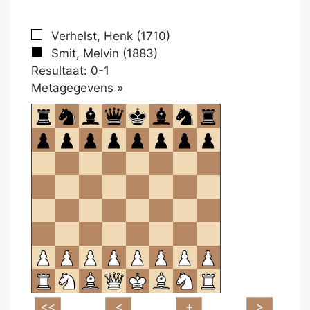
Verhelst, Henk (1710)
Smit, Melvin (1883)
Resultaat: 0-1
Klikken
Metagegevens »
om
te
openen.