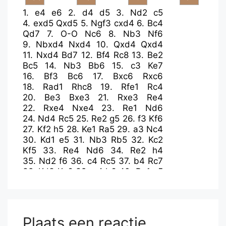
1.
e4
e6
2.
d4
d5
3.
Nd2
c5
4.
exd5
Qxd5
5.
Ngf3
cxd4
6.
Bc4
Qd7
7.
O-O
Nc6
8.
Nb3
Nf6
9.
Nbxd4
Nxd4
10.
Qxd4
Qxd4
11.
Nxd4
Bd7
12.
Bf4
Rc8
13.
Be2
Bc5
14.
Nb3
Bb6
15.
c3
Ke7
16.
Bf3
Bc6
17.
Bxc6
Rxc6
18.
Rad1
Rhc8
19.
Rfe1
Rc4
20.
Be3
Bxe3
21.
Rxe3
Re4
22.
Rxe4
Nxe4
23.
Re1
Nd6
24.
Nd4
Rc5
25.
Re2
g5
26.
f3
Kf6
27.
Kf2
h5
28.
Ke1
Ra5
29.
a3
Nc4
30.
Kd1
e5
31.
Nb3
Rb5
32.
Kc2
Kf5
33.
Re4
Nd6
34.
Re2
h4
35.
Nd2
f6
36.
c4
Rc5
37.
b4
Rc7
38.
Kd3
Ke6
39.
a4
b6
40.
Re1
a5
41.
bxa5
bxa5
42.
Rb1
Rc6
43.
Rb8
f5
44.
Rg8
Kf6
45.
Rf8+
Ke6
46.
Rg8
Kf6
47.
Rf8+
Kg7
48.
Ra8
e4+
49.
fxe4
fxe4+
Plaats een reactie
50.
Nxe4
Nxe4
51.
Kxe4
Rxc4+