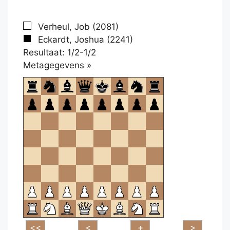
Verheul, Job (2081)
Eckardt, Joshua (2241)
Resultaat: 1/2-1/2
Klikken
Metagegevens »
om
te
openen.