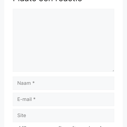
52.
Kf5
Rc5+
53.
Ke4
Reactie
Naam
E-
mail
Site