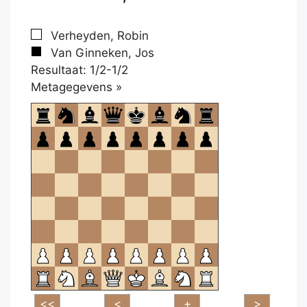
Verheyden, Robin
Van Ginneken, Jos
Resultaat: 1/2-1/2
Klikken
Metagegevens »
om
te
openen.