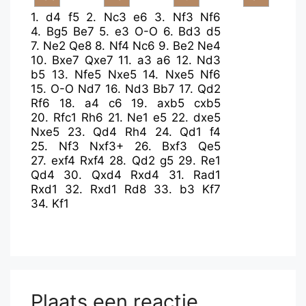
1.
d4
f5
2.
Nc3
e6
3.
Nf3
Nf6
4.
Bg5
Be7
5.
e3
O-O
6.
Bd3
d5
7.
Ne2
Qe8
8.
Nf4
Nc6
9.
Be2
Ne4
10.
Bxe7
Qxe7
11.
a3
a6
12.
Nd3
b5
13.
Nfe5
Nxe5
14.
Nxe5
Nf6
15.
O-O
Nd7
16.
Nd3
Bb7
17.
Qd2
Rf6
18.
a4
c6
19.
axb5
cxb5
20.
Rfc1
Rh6
21.
Ne1
e5
22.
dxe5
Nxe5
23.
Qd4
Rh4
24.
Qd1
f4
25.
Nf3
Nxf3+
26.
Bxf3
Qe5
27.
exf4
Rxf4
28.
Qd2
g5
29.
Re1
Qd4
30.
Qxd4
Rxd4
31.
Rad1
Rxd1
32.
Rxd1
Rd8
33.
b3
Kf7
34.
Kf1
Plaats een reactie