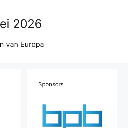
ei 2026
en van Europa
Sponsors