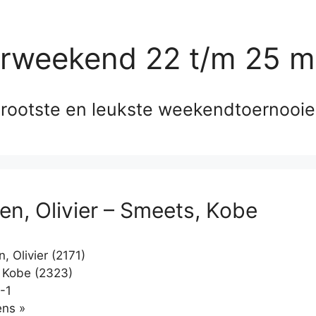
erweekend 22 t/m 25 m
rootste en leukste weekendtoernooi
en, Olivier – Smeets, Kobe
 Olivier (2171)
 Kobe (2323)
-1
Klikken
ns »