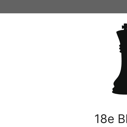
Ga
naar
de
inhoud
18e B