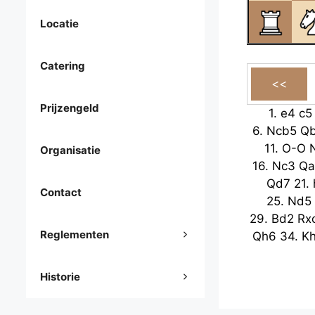
Locatie
Catering
Prijzengeld
1.
e4
c5
6.
Ncb5
Q
11.
O-O
Organisatie
16.
Nc3
Qa
Qd7
21.
Contact
25.
Nd5
29.
Bd2
Rx
Reglementen
Qh6
34.
K
Historie