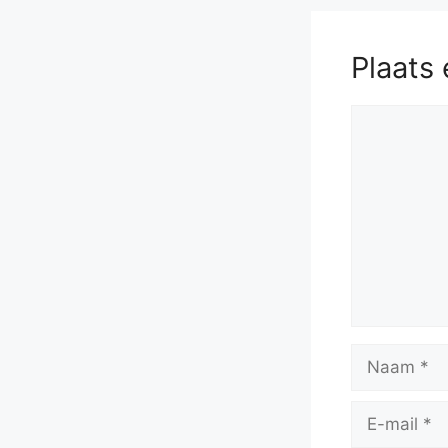
Plaats 
Reactie
Naam
E-
mail