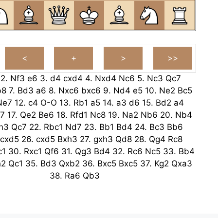
2.
Nf3
e6
3.
d4
cxd4
4.
Nxd4
Nc6
5.
Nc3
Qc7
b8
7.
Bd3
a6
8.
Nxc6
bxc6
9.
Nd4
e5
10.
Ne2
Bc5
Ne7
12.
c4
O-O
13.
Rb1
a5
14.
a3
d6
15.
Bd2
a4
7
17.
Qe2
Be6
18.
Rfd1
Nc8
19.
Na2
Nb6
20.
Nb4
h3
Qc7
22.
Rbc1
Nd7
23.
Bb1
Bd4
24.
Bc3
Bb6
cxd5
26.
cxd5
Bxh3
27.
gxh3
Qd8
28.
Qg4
Rc8
c1
30.
Rxc1
Qf6
31.
Qg3
Bd4
32.
Rc6
Nc5
33.
Bb4
h2
Qc1
35.
Bd3
Qxb2
36.
Bxc5
Bxc5
37.
Kg2
Qxa3
38.
Ra6
Qb3