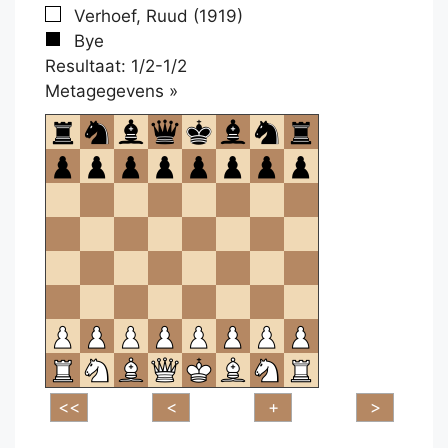
Verhoef, Ruud (1919)
Bye
Resultaat: 1/2-1/2
Klikken
Metagegevens »
om
te
openen.