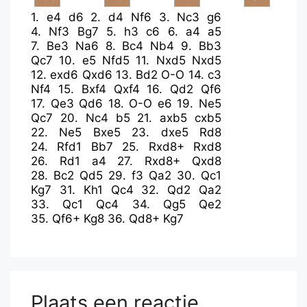
1.
e4
d6
2.
d4
Nf6
3.
Nc3
g6
4.
Nf3
Bg7
5.
h3
c6
6.
a4
a5
7.
Be3
Na6
8.
Bc4
Nb4
9.
Bb3
Qc7
10.
e5
Nfd5
11.
Nxd5
Nxd5
12.
exd6
Qxd6
13.
Bd2
O-O
14.
c3
Nf4
15.
Bxf4
Qxf4
16.
Qd2
Qf6
17.
Qe3
Qd6
18.
O-O
e6
19.
Ne5
Qc7
20.
Nc4
b5
21.
axb5
cxb5
22.
Ne5
Bxe5
23.
dxe5
Rd8
24.
Rfd1
Bb7
25.
Rxd8+
Rxd8
26.
Rd1
a4
27.
Rxd8+
Qxd8
28.
Bc2
Qd5
29.
f3
Qa2
30.
Qc1
Kg7
31.
Kh1
Qc4
32.
Qd2
Qa2
33.
Qc1
Qc4
34.
Qg5
Qe2
35.
Qf6+
Kg8
36.
Qd8+
Kg7
Plaats een reactie