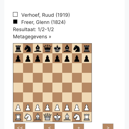
Verhoef, Ruud (1919)
Freer, Glenn (1824)
Resultaat: 1/2-1/2
Klikken
Metagegevens »
om
te
openen.