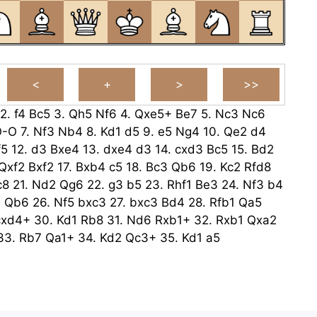
2.
f4
Bc5
3.
Qh5
Nf6
4.
Qxe5+
Be7
5.
Nc3
Nc6
O-O
7.
Nf3
Nb4
8.
Kd1
d5
9.
e5
Ng4
10.
Qe2
d4
f5
12.
d3
Bxe4
13.
dxe4
d3
14.
cxd3
Bc5
15.
Bd2
Qxf2
Bxf2
17.
Bxb4
c5
18.
Bc3
Qb6
19.
Kc2
Rfd8
c8
21.
Nd2
Qg6
22.
g3
b5
23.
Rhf1
Be3
24.
Nf3
b4
4
Qb6
26.
Nf5
bxc3
27.
bxc3
Bd4
28.
Rfb1
Qa5
cxd4+
30.
Kd1
Rb8
31.
Nd6
Rxb1+
32.
Rxb1
Qxa2
33.
Rb7
Qa1+
34.
Kd2
Qc3+
35.
Kd1
a5