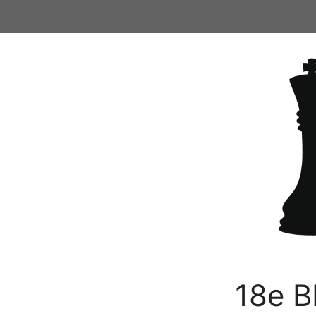
Ga
naar
de
inhoud
18e B