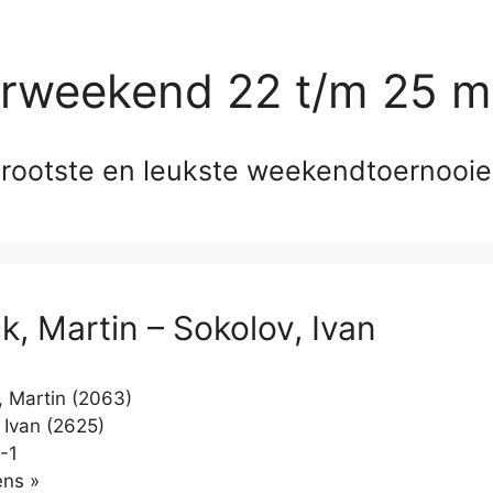
erweekend 22 t/m 25 m
rootste en leukste weekendtoernooi
k, Martin – Sokolov, Ivan
, Martin (2063)
 Ivan (2625)
-1
Klikken
ns »