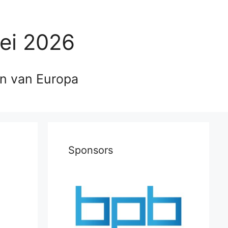
ei 2026
en van Europa
Sponsors