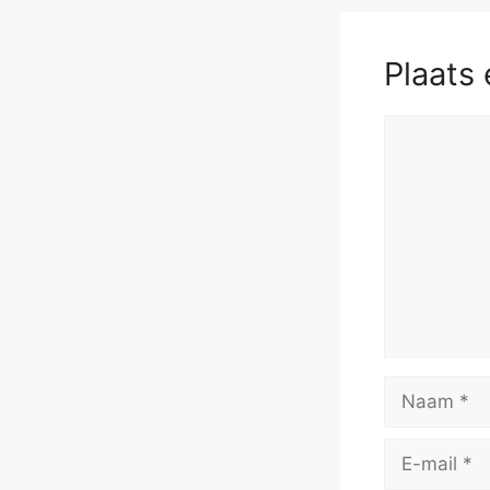
Plaats 
Reactie
Naam
E-
mail