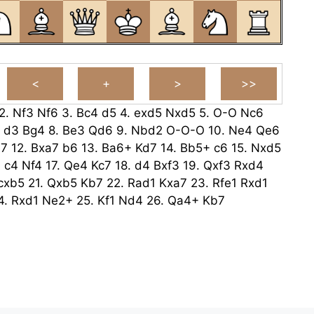
2.
Nf3
Nf6
3.
Bc4
d5
4.
exd5
Nxd5
5.
O-O
Nc6
.
d3
Bg4
8.
Be3
Qd6
9.
Nbd2
O-O-O
10.
Ne4
Qe6
7
12.
Bxa7
b6
13.
Ba6+
Kd7
14.
Bb5+
c6
15.
Nxd5
.
c4
Nf4
17.
Qe4
Kc7
18.
d4
Bxf3
19.
Qxf3
Rxd4
cxb5
21.
Qxb5
Kb7
22.
Rad1
Kxa7
23.
Rfe1
Rxd1
4.
Rxd1
Ne2+
25.
Kf1
Nd4
26.
Qa4+
Kb7