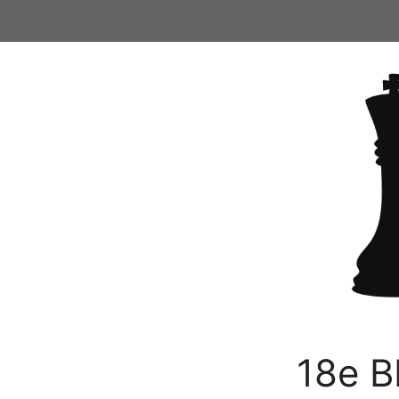
Ga
naar
de
inhoud
18e B