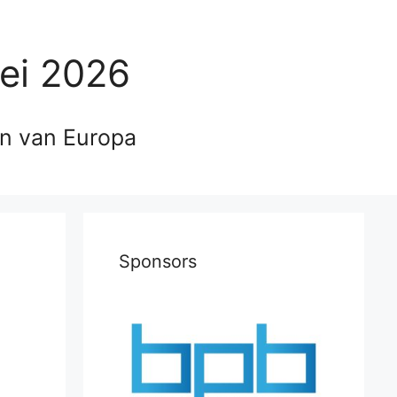
ei 2026
en van Europa
Sponsors