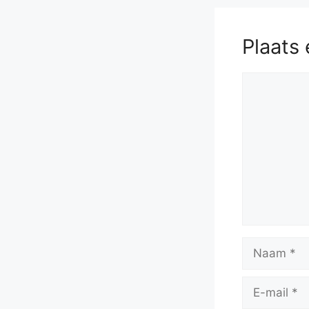
Plaats 
Reactie
Naam
E-
mail