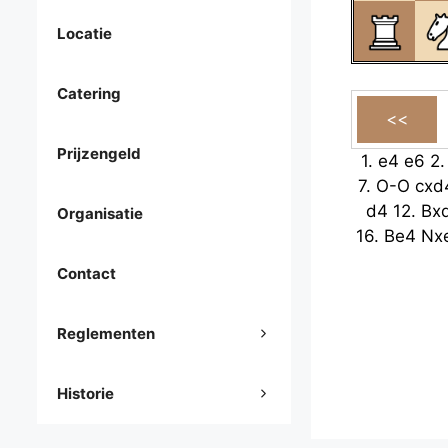
Locatie
Catering
Prijzengeld
1.
e4
e6
2
7.
O-O
cxd
d4
12.
Bx
Organisatie
16.
Be4
Nx
Contact
Reglementen
Historie