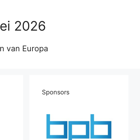
ei 2026
en van Europa
Sponsors