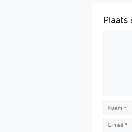
Plaats 
Reactie
Naam
E-
mail