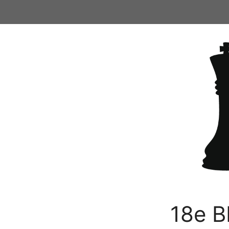
Ga
naar
de
inhoud
18e B