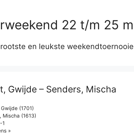
erweekend 22 t/m 25 m
rootste en leukste weekendtoernooi
t, Gwijde – Senders, Mischa
 Gwijde (1701)
 Mischa (1613)
-1
Klikken
ns »