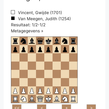
Vincent, Gwijde (1701)
Van Meegen, Judith (1254)
Resultaat: 1/2-1/2
Klikken
Metagegevens »
om
te
openen.