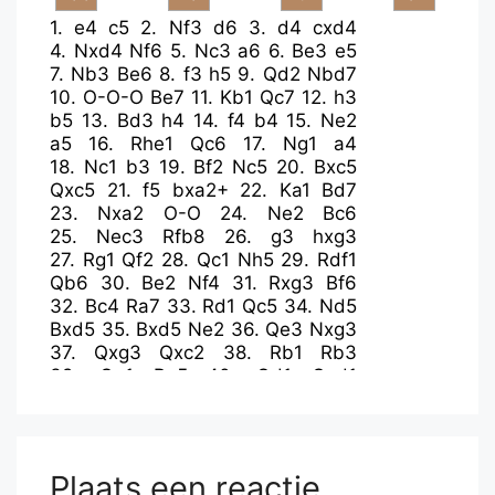
1.
e4
c5
2.
Nf3
d6
3.
d4
cxd4
4.
Nxd4
Nf6
5.
Nc3
a6
6.
Be3
e5
7.
Nb3
Be6
8.
f3
h5
9.
Qd2
Nbd7
10.
O-O-O
Be7
11.
Kb1
Qc7
12.
h3
b5
13.
Bd3
h4
14.
f4
b4
15.
Ne2
a5
16.
Rhe1
Qc6
17.
Ng1
a4
18.
Nc1
b3
19.
Bf2
Nc5
20.
Bxc5
Qxc5
21.
f5
bxa2+
22.
Ka1
Bd7
23.
Nxa2
O-O
24.
Ne2
Bc6
25.
Nec3
Rfb8
26.
g3
hxg3
27.
Rg1
Qf2
28.
Qc1
Nh5
29.
Rdf1
Qb6
30.
Be2
Nf4
31.
Rxg3
Bf6
32.
Bc4
Ra7
33.
Rd1
Qc5
34.
Nd5
Bxd5
35.
Bxd5
Ne2
36.
Qe3
Nxg3
37.
Qxg3
Qxc2
38.
Rb1
Rb3
39.
Qg1
Ra5
40.
Qd1
Qxd1
41.
Rxd1
Rxh3
42.
Nb4
Bg5
43.
Rg1
Be3
44.
Rg2
Kf8
45.
Ka2
Rb5
46.
Nc2
Bc5
47.
Bc4
Rb8
48.
Rd2
Ke7
49.
Ne1
Bb4
50.
Re2
Plaats een reactie
Bxe1
51.
Rxe1
Rh2
52.
Rb1
Rb4