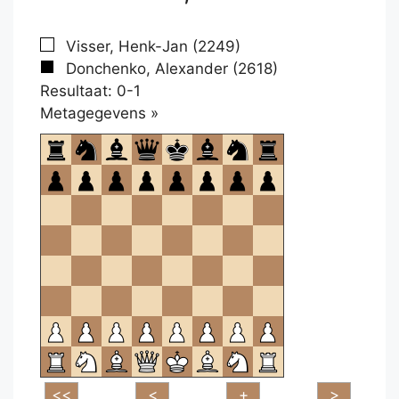
Visser, Henk-Jan (2249)
Donchenko, Alexander (2618)
Resultaat: 0-1
Klikken
Metagegevens »
om
te
openen.