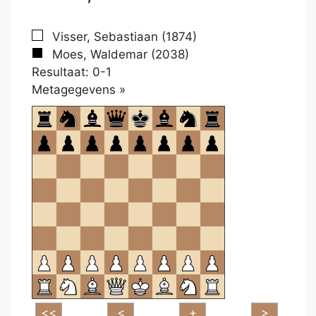
Visser, Sebastiaan (1874)
Moes, Waldemar (2038)
Resultaat: 0-1
Klikken
Metagegevens »
om
te
openen.