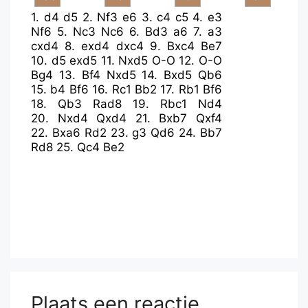
1.
d4
d5
2.
Nf3
e6
3.
c4
c5
4.
e3
Nf6
5.
Nc3
Nc6
6.
Bd3
a6
7.
a3
cxd4
8.
exd4
dxc4
9.
Bxc4
Be7
10.
d5
exd5
11.
Nxd5
O-O
12.
O-O
Bg4
13.
Bf4
Nxd5
14.
Bxd5
Qb6
15.
b4
Bf6
16.
Rc1
Bb2
17.
Rb1
Bf6
18.
Qb3
Rad8
19.
Rbc1
Nd4
20.
Nxd4
Qxd4
21.
Bxb7
Qxf4
22.
Bxa6
Rd2
23.
g3
Qd6
24.
Bb7
Rd8
25.
Qc4
Be2
Plaats een reactie