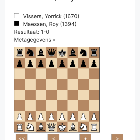
Vissers, Yorrick (1670)
Maessen, Roy (1394)
Resultaat: 1-0
Klikken
Metagegevens »
om
te
openen.