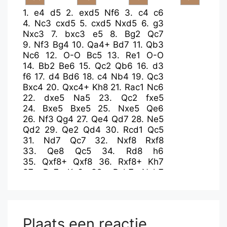
1.
e4
d5
2.
exd5
Nf6
3.
c4
c6
4.
Nc3
cxd5
5.
cxd5
Nxd5
6.
g3
Nxc3
7.
bxc3
e5
8.
Bg2
Qc7
9.
Nf3
Bg4
10.
Qa4+
Bd7
11.
Qb3
Nc6
12.
O-O
Bc5
13.
Re1
O-O
14.
Bb2
Be6
15.
Qc2
Qb6
16.
d3
f6
17.
d4
Bd6
18.
c4
Nb4
19.
Qc3
Bxc4
20.
Qxc4+
Kh8
21.
Rac1
Nc6
22.
dxe5
Na5
23.
Qc2
fxe5
24.
Bxe5
Bxe5
25.
Nxe5
Qe6
26.
Nf3
Qg4
27.
Qe4
Qd7
28.
Ne5
Qd2
29.
Qe2
Qd4
30.
Rcd1
Qc5
31.
Nd7
Qc7
32.
Nxf8
Rxf8
33.
Qe8
Qc5
34.
Rd8
h6
35.
Qxf8+
Qxf8
36.
Rxf8+
Kh7
37.
Re7
Kg6
38.
Bxb7
Nxb7
39.
Rxb7
a6
40.
Ra7
Kh5
41.
Rxa6
g5
42.
f3
g4
43.
Rf5#
Plaats een reactie