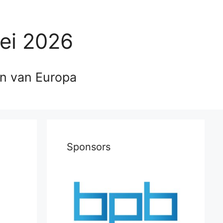
ei 2026
en van Europa
Sponsors