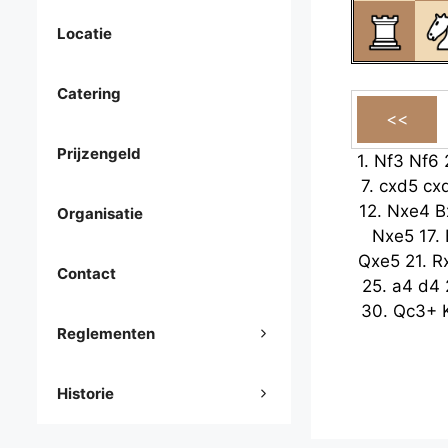
Locatie
Catering
Prijzengeld
1.
Nf3
Nf6
7.
cxd5
cx
12.
Nxe4
B
Organisatie
Nxe5
17.
Qxe5
21.
R
Contact
25.
a4
d4
30.
Qc3+
Reglementen
Historie