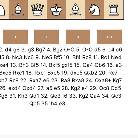
2.
d4
g6
3.
g3
Bg7
4.
Bg2
O-O
5.
O-O
d5
6.
c4
c6
d5
8.
Nc3
Nc6
9.
Ne5
Bf5
10.
Bf4
Rc8
11.
Rc1
Ne4
xe4
13.
Bh3
Bf5
14.
Bxf5
gxf5
15.
Qa4
Qb6
16.
e3
Bxe5
Rxc1
18.
Rxc1
Bxe5
19.
dxe5
Qxb2
20.
Rc7
xb7
Rc8
22.
Rxa7
e6
23.
Ra8
Rxa8
24.
Qxa8+
Kg7
26.
exd4
Qxd4
27.
a5
e5
28.
Kg2
e4
29.
Qc8
Qd5
Kg6
31.
Kh3
Qd1
32.
Qe3
f6
33.
Kg2
Qa4
34.
Qc3
Qb5
35.
h4
e3