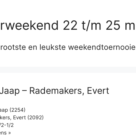
erweekend 22 t/m 25 m
rootste en leukste weekendtoernooi
 Jaap – Rademakers, Evert
aap (2254)
rs, Evert (2092)
/2-1/2
Klikken
ns »