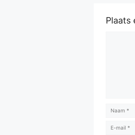
Plaats 
Reactie
Naam
E-
mail