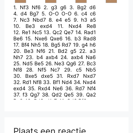
1.
Nf3
Nf6
2.
g3
g6
3.
Bg2
d6
4.
d4
Bg7
5.
O-O
O-O
6.
c4
c6
7.
Nc3
Nbd7
8.
e4
e5
9.
h3
a5
10.
Be3
exd4
11.
Nxd4
Re8
12.
Re1
Nc5
13.
Qc2
Qe7
14.
Rad1
Be6
15.
Nxe6
Qxe6
16.
b3
Rad8
17.
Bf4
Nh5
18.
Bg5
Rd7
19.
g4
h6
20.
Be3
Nf6
21.
Bd2
g5
22.
a3
Nh7
23.
b4
axb4
24.
axb4
Na6
25.
Nd5
Be5
26.
Ne3
Qg6
27.
Bc3
Nf8
28.
Nf5
Nc7
29.
c5
Nb5
30.
Bxe5
dxe5
31.
Rxd7
Nxd7
32.
Rd1
Nf8
33.
Bf1
Nd4
34.
Nxd4
exd4
35.
Rxd4
Ne6
36.
Rd7
Nf4
37.
f3
Qg7
38.
Qd2
Qe5
39.
Qa2
Re6
40.
Rd8+
Kg7
41.
Qd2
Rf6
Plaats een reactie