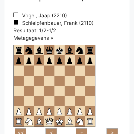
Vogel, Jaap (2210)
Schleipfenbauer, Frank (2110)
Resultaat: 1/2-1/2
Klikken
Metagegevens »
om
te
openen.