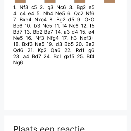
1.
Nf3
c5
2.
g3
Nc6
3.
Bg2
e5
4.
c4
e4
5.
Nh4
Ne5
6.
Qc2
Nf6
7.
Bxe4
Nxc4
8.
Bg2
d5
9.
O-O
Be6
10.
b3
Ne5
11.
f4
Nc6
12.
f5
Bd7
13.
Bb2
Be7
14.
a3
d4
15.
e4
Ne5
16.
Nf3
Nfg4
17.
h3
Nxf3+
18.
Bxf3
Ne5
19.
d3
Bb5
20.
Be2
Qd6
21.
Kg2
Qa6
22.
Rd1
g6
23.
a4
Bd7
24.
Bc1
gxf5
25.
Bf4
Ng6
Plaats een reactie