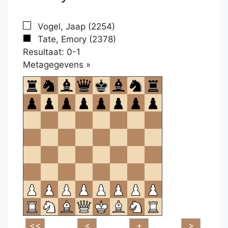
Vogel, Jaap (2254)
Tate, Emory (2378)
Resultaat: 0-1
Klikken
Metagegevens »
om
te
openen.