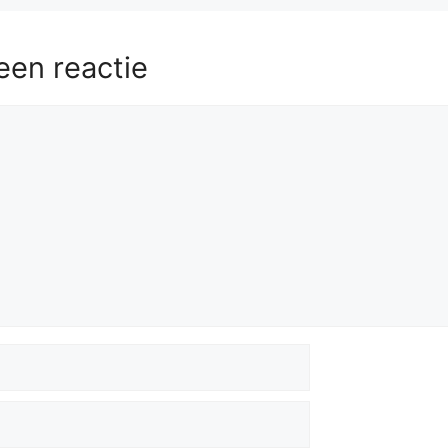
Rxd3
59.
Kg6
een reactie