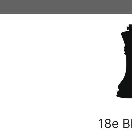
Ga
naar
de
inhoud
18e B