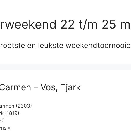
erweekend 22 t/m 25 m
rootste en leukste weekendtoernooi
 Carmen – Vos, Tjark
armen (2303)
rk (1819)
-0
Klikken
ns »