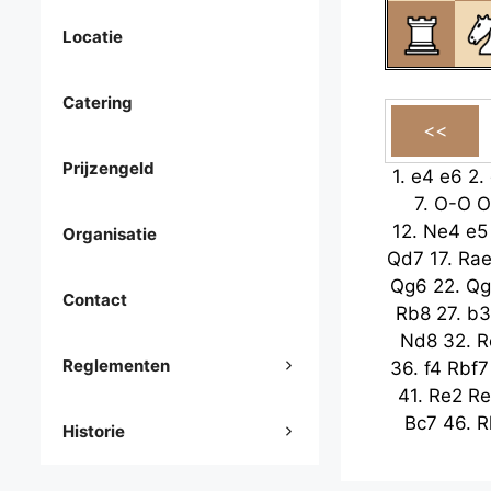
Locatie
Catering
Prijzengeld
1.
e4
e6
2.
7.
O-O
O
12.
Ne4
e5
Organisatie
Qd7
17.
Rae
Qg6
22.
Qg
Contact
Rb8
27.
b3
Nd8
32.
R
Reglementen
36.
f4
Rbf7
41.
Re2
Re
Bc7
46.
R
Historie
50.
Rh8+
54.
Rxf7
Rx