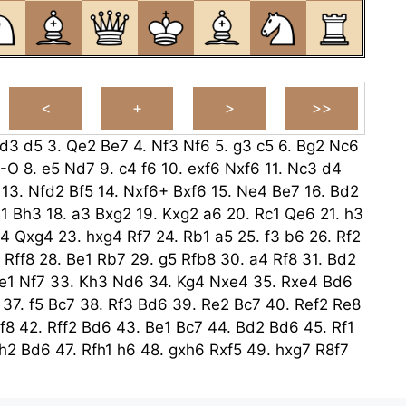
d3
d5
3.
Qe2
Be7
4.
Nf3
Nf6
5.
g3
c5
6.
Bg2
Nc6
-O
8.
e5
Nd7
9.
c4
f6
10.
exf6
Nxf6
11.
Nc3
d4
13.
Nfd2
Bf5
14.
Nxf6+
Bxf6
15.
Ne4
Be7
16.
Bd2
1
Bh3
18.
a3
Bxg2
19.
Kxg2
a6
20.
Rc1
Qe6
21.
h3
4
Qxg4
23.
hxg4
Rf7
24.
Rb1
a5
25.
f3
b6
26.
Rf2
Rff8
28.
Be1
Rb7
29.
g5
Rfb8
30.
a4
Rf8
31.
Bd2
e1
Nf7
33.
Kh3
Nd6
34.
Kg4
Nxe4
35.
Rxe4
Bd6
37.
f5
Bc7
38.
Rf3
Bd6
39.
Re2
Bc7
40.
Ref2
Re8
f8
42.
Rff2
Bd6
43.
Be1
Bc7
44.
Bd2
Bd6
45.
Rf1
h2
Bd6
47.
Rfh1
h6
48.
gxh6
Rxf5
49.
hxg7
R8f7
Kxg7
51.
R1h7+
Kg6
52.
Rh6+
Kg7
53.
R8h7+
Kg8
f7
55.
Rxd6
Rf2
56.
Bg5
Rf1
57.
Rxb6
Rd1
58.
Kf5