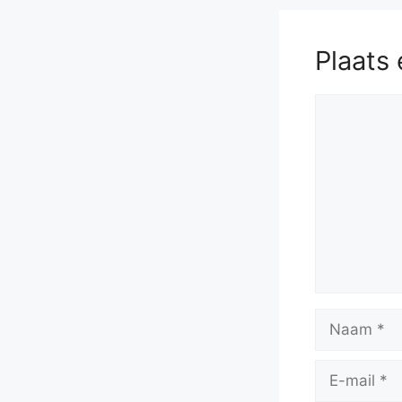
Plaats 
Reactie
Naam
E-
mail