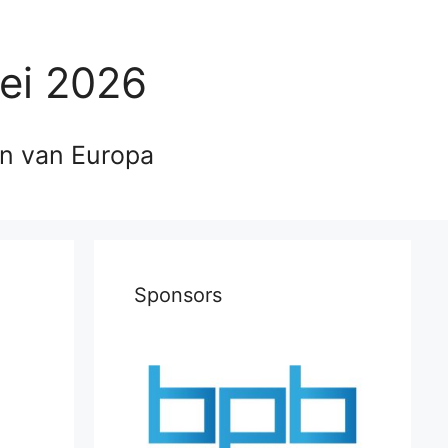
ei 2026
en van Europa
Sponsors