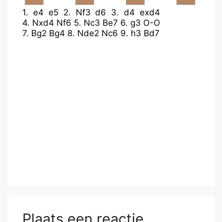
1.
e4
e5
2.
Nf3
d6
3.
d4
exd4
4.
Nxd4
Nf6
5.
Nc3
Be7
6.
g3
O-O
7.
Bg2
Bg4
8.
Nde2
Nc6
9.
h3
Bd7
Plaats een reactie