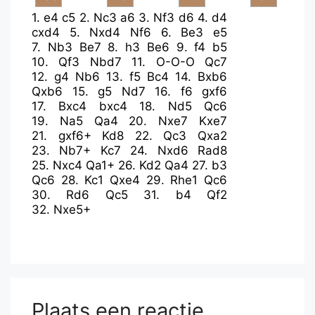
1.
e4
c5
2.
Nc3
a6
3.
Nf3
d6
4.
d4
cxd4
5.
Nxd4
Nf6
6.
Be3
e5
7.
Nb3
Be7
8.
h3
Be6
9.
f4
b5
10.
Qf3
Nbd7
11.
O-O-O
Qc7
12.
g4
Nb6
13.
f5
Bc4
14.
Bxb6
Qxb6
15.
g5
Nd7
16.
f6
gxf6
17.
Bxc4
bxc4
18.
Nd5
Qc6
19.
Na5
Qa4
20.
Nxe7
Kxe7
21.
gxf6+
Kd8
22.
Qc3
Qxa2
23.
Nb7+
Kc7
24.
Nxd6
Rad8
25.
Nxc4
Qa1+
26.
Kd2
Qa4
27.
b3
Qc6
28.
Kc1
Qxe4
29.
Rhe1
Qc6
30.
Rd6
Qc5
31.
b4
Qf2
32.
Nxe5+
Plaats een reactie