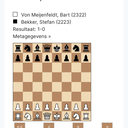
Von Meijenfeldt, Bart (2322)
Bekker, Stefan (2223)
Resultaat: 1-0
Klikken
Metagegevens »
om
te
openen.