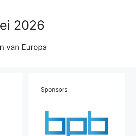
ei 2026
en van Europa
Sponsors