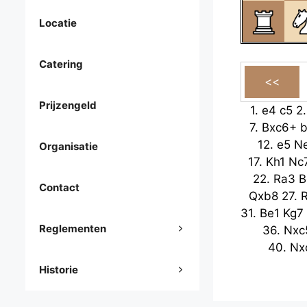
Locatie
Catering
Prijzengeld
1.
e4
c5
2
7.
Bxc6+
b
12.
e5
N
Organisatie
17.
Kh1
Nc
22.
Ra3
B
Contact
Qxb8
27.
R
31.
Be1
Kg7
Reglementen
36.
Nxc
40.
Nx
Historie