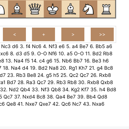
.
Nc3
d6
3.
f4
Nc6
4.
Nf3
e6
5.
a4
Be7
6.
Bb5
a6
xc6
8.
d3
d5
9.
O-O
Nf6
10.
a5
O-O
11.
Bd2
Rb8
e8
13.
Na4
f5
14.
c4
g6
15.
Nb6
Bb7
16.
Be3
h6
7
18.
Na4
d4
19.
Bd2
Na8
20.
Rg1
Kh7
21.
g4
Bc8
d7
23.
Rb3
Be8
24.
g5
h5
25.
Qc2
Qc7
26.
Rxb8
a1
Bd7
28.
Ra3
Qc7
29.
Rb3
Rb8
30.
Rxb8
Qxb8
32.
Nd2
Qb4
33.
Nf3
Qb8
34.
Kg2
Kf7
35.
h4
Bd8
5
Qc7
37.
Nxd4
Bc8
38.
Qa4
Be7
39.
Bb4
Qd8
c6
Qe8
41.
Nxe7
Qxe7
42.
Qc6
Nc7
43.
Nxa6