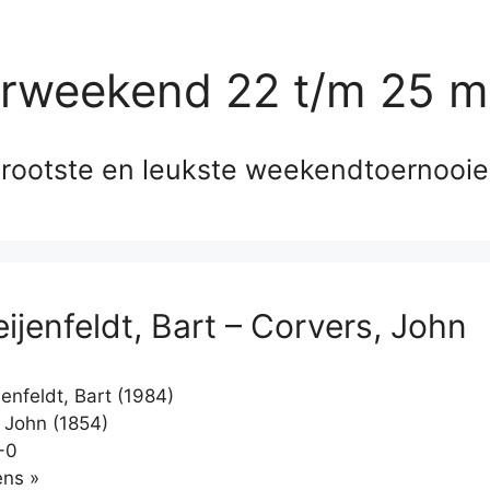
erweekend 22 t/m 25 m
rootste en leukste weekendtoernooi
ijenfeldt, Bart – Corvers, John
enfeldt, Bart (1984)
 John (1854)
-0
Klikken
ns »