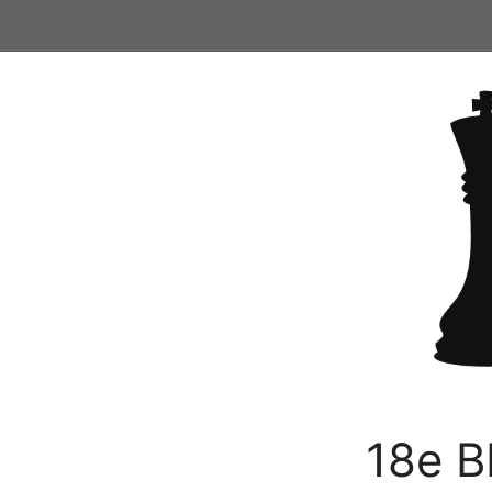
Ga
naar
de
inhoud
18e B