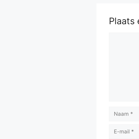
Plaats 
Reactie
Naam
E-
mail