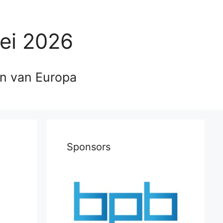
ei 2026
en van Europa
Sponsors