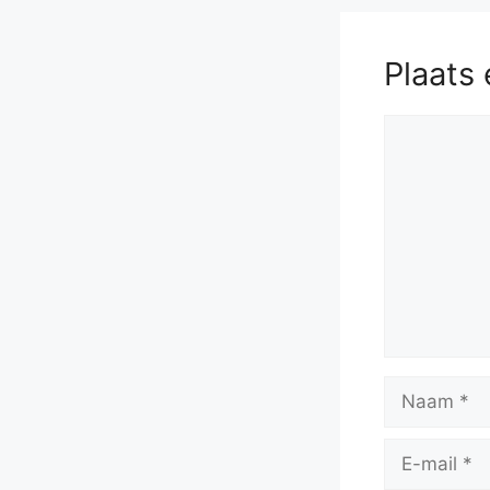
58.
f4
Ke4
63.
Kc
Plaats 
Reactie
Naam
E-
mail