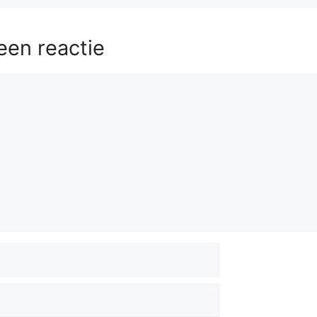
59.
Be5
a4
60.
Kb2
Be6
61.
Bc3
Bc5
62.
Be5
Kd3
1
Kc4
64.
Kb2
a3+
65.
Kc2
Bf5+
66.
Kc1
Bd4
een reactie