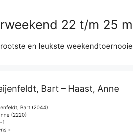
erweekend 22 t/m 25 m
rootste en leukste weekendtoernooi
ijenfeldt, Bart – Haast, Anne
enfeldt, Bart (2044)
nne (2220)
-1
Klikken
ns »