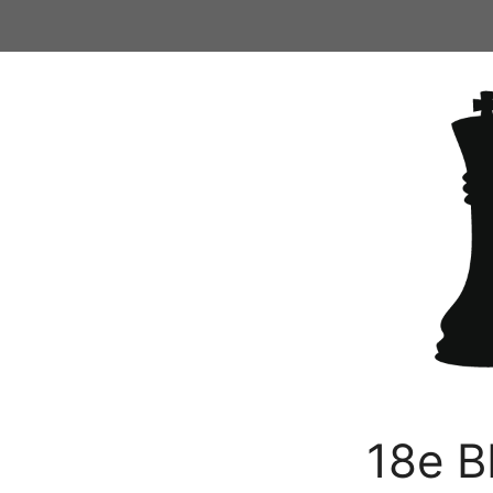
Ga
naar
de
inhoud
18e B