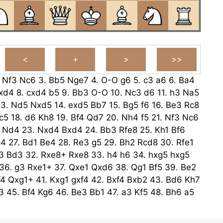
.
Nf3
Nc6
3.
Bb5
Nge7
4.
O-O
g6
5.
c3
a6
6.
Ba4
xd4
8.
cxd4
b5
9.
Bb3
O-O
10.
Nc3
d6
11.
h3
Na5
13.
Nd5
Nxd5
14.
exd5
Bb7
15.
Bg5
f6
16.
Be3
Rc8
c5
18.
d6
Kh8
19.
Bf4
Qd7
20.
Nh4
f5
21.
Nf3
Nc6
Nd4
23.
Nxd4
Bxd4
24.
Bb3
Rfe8
25.
Kh1
Bf6
c4
27.
Bd1
Be4
28.
Re3
g5
29.
Bh2
Rcd8
30.
Rfe1
3
Bd3
32.
Rxe8+
Rxe8
33.
h4
h6
34.
hxg5
hxg5
36.
g3
Rxe1+
37.
Qxe1
Qxd6
38.
Qg1
Bf5
39.
Be2
f4
Qxg1+
41.
Kxg1
gxf4
42.
Bxf4
Bxb2
43.
Bd6
Kh7
3
45.
Bf4
Kg6
46.
Be3
Bb1
47.
a3
Kf5
48.
Bh6
a5
e5
50.
Bb6
Bd2
51.
a4
bxa4
52.
Bxc4
a3
53.
Ke2
Kd1
a2
55.
Bxa2
Bxa2
56.
Kc2
Bb4
57.
Bc7+
Kd5