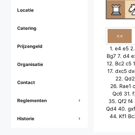
Locatie
Catering
Prijzengeld
1.
e4
e5
2
Bg7
7.
d4
e
12.
Bc2
c5
Organisatie
17.
dxc5
dx
22.
Qd2
Contact
26.
Rae1
Qc6
31.
f
Reglementen
35.
Qf2
f4
Qd4
40.
gx
44.
Kf1
Bc
Historie
49.
Be3
K
Bc3
54.