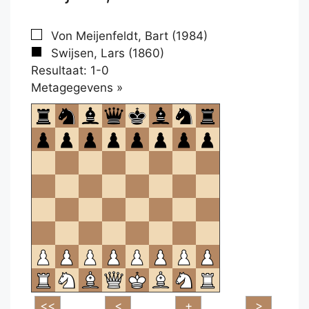
Von Meijenfeldt, Bart (1984)
Swijsen, Lars (1860)
Resultaat: 1-0
Klikken
Metagegevens »
om
te
openen.