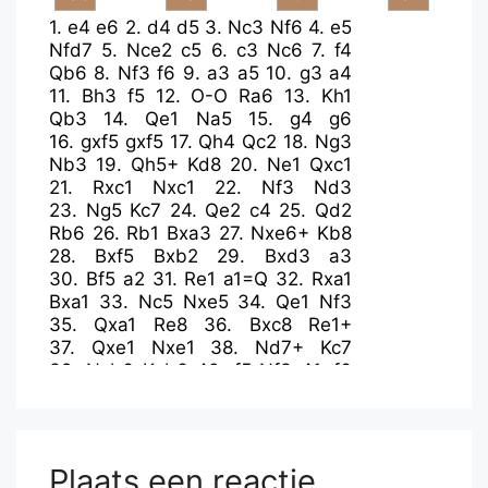
1.
e4
e6
2.
d4
d5
3.
Nc3
Nf6
4.
e5
Nfd7
5.
Nce2
c5
6.
c3
Nc6
7.
f4
Qb6
8.
Nf3
f6
9.
a3
a5
10.
g3
a4
11.
Bh3
f5
12.
O-O
Ra6
13.
Kh1
Qb3
14.
Qe1
Na5
15.
g4
g6
16.
gxf5
gxf5
17.
Qh4
Qc2
18.
Ng3
Nb3
19.
Qh5+
Kd8
20.
Ne1
Qxc1
21.
Rxc1
Nxc1
22.
Nf3
Nd3
23.
Ng5
Kc7
24.
Qe2
c4
25.
Qd2
Rb6
26.
Rb1
Bxa3
27.
Nxe6+
Kb8
28.
Bxf5
Bxb2
29.
Bxd3
a3
30.
Bf5
a2
31.
Re1
a1=Q
32.
Rxa1
Bxa1
33.
Nc5
Nxe5
34.
Qe1
Nf3
35.
Qxa1
Re8
36.
Bxc8
Re1+
37.
Qxe1
Nxe1
38.
Nd7+
Kc7
39.
Nxb6
Kxb6
40.
f5
Nf3
41.
f6
Ng5
42.
h4
Nf7
43.
Be6
Plaats een reactie