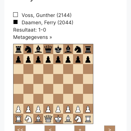
Voss, Gunther (2144)
Daamen, Ferry (2044)
Resultaat: 1-0
Klikken
Metagegevens »
om
te
openen.