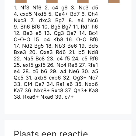
1.
Nf3
Nf6
2.
c4
g6
3.
Nc3
d5
4.
cxd5
Nxd5
5.
Qa4+
Bd7
6.
Qh4
Nxc3
7.
dxc3
Bg7
8.
e4
Nc6
9.
Bh6
Bf6
10.
Bg5
Bg7
11.
Rd1
h6
12.
Be3
e5
13.
Qg3
Qe7
14.
Bc4
O-O-O
15.
b4
Kb8
16.
O-O
Bf6
17.
Nd2
Bg5
18.
Nb3
Be6
19.
Bd5
Bxe3
20.
Qxe3
Rd6
21.
b5
Nd8
22.
Na5
Bc8
23.
c4
f5
24.
c5
Rf6
25.
exf5
gxf5
26.
Nc4
Re8
27.
Rfe1
e4
28.
c6
b6
29.
a4
Ne6
30.
a5
Qc5
31.
axb6
cxb6
32.
Qg3+
Nc7
33.
Qf4
Qe7
34.
Ra1
a6
35.
Nxb6
Ka7
36.
Nxc8+
Rxc8
37.
Qe3+
Ka8
38.
Rxa6+
Nxa6
39.
c7+
Plaats een reactie