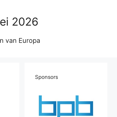
ei 2026
en van Europa
Sponsors