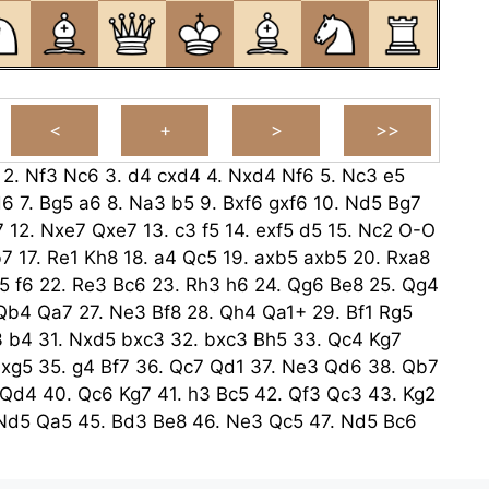
2.
Nf3
Nc6
3.
d4
cxd4
4.
Nxd4
Nf6
5.
Nc3
e5
d6
7.
Bg5
a6
8.
Na3
b5
9.
Bxf6
gxf6
10.
Nd5
Bg7
7
12.
Nxe7
Qxe7
13.
c3
f5
14.
exf5
d5
15.
Nc2
O-O
b7
17.
Re1
Kh8
18.
a4
Qc5
19.
axb5
axb5
20.
Rxa8
5
f6
22.
Re3
Bc6
23.
Rh3
h6
24.
Qg6
Be8
25.
Qg4
Qb4
Qa7
27.
Ne3
Bf8
28.
Qh4
Qa1+
29.
Bf1
Rg5
3
b4
31.
Nxd5
bxc3
32.
bxc3
Bh5
33.
Qc4
Kg7
hxg5
35.
g4
Bf7
36.
Qc7
Qd1
37.
Ne3
Qd6
38.
Qb7
Qd4
40.
Qc6
Kg7
41.
h3
Bc5
42.
Qf3
Qc3
43.
Kg2
Nd5
Qa5
45.
Bd3
Be8
46.
Ne3
Qc5
47.
Nd5
Bc6
Qa3
49.
Be4
Qc1
50.
Ne3
Bxe3
51.
Bxc6
Qg1+
Bf4+
53.
Kf3
Qd1+
54.
Ke4
Qd4+
55.
Kf3
Qd3#