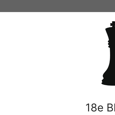
Ga
naar
de
inhoud
18e B