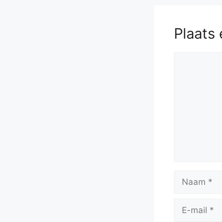
Plaats 
Reactie
Naam
E-
mail