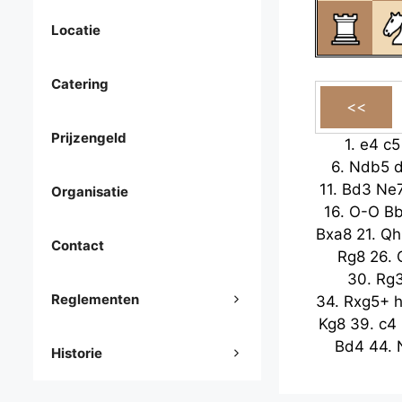
Locatie
Catering
Prijzengeld
1.
e4
c5
6.
Ndb5
11.
Bd3
Ne
Organisatie
16.
O-O
B
Bxa8
21.
Qh
Contact
Rg8
26.
30.
Rg
Reglementen
34.
Rxg5+
Kg8
39.
c4
Bd4
44.
Historie
48.
Kg3
52.
Qg2