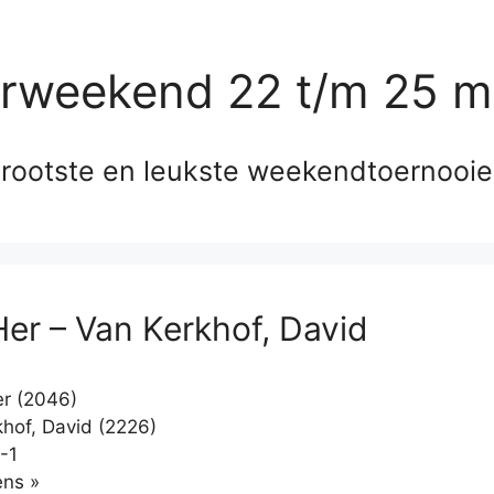
erweekend 22 t/m 25 m
rootste en leukste weekendtoernooi
Her – Van Kerkhof, David
r (2046)
hof, David (2226)
-1
Klikken
ns »