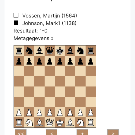
Vossen, Martijn (1564)
Johnson, Mark1 (1138)
Resultaat: 1-0
Klikken
Metagegevens »
om
te
openen.