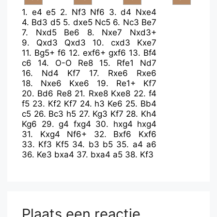
1.
e4
e5
2.
Nf3
Nf6
3.
d4
Nxe4
4.
Bd3
d5
5.
dxe5
Nc5
6.
Nc3
Be7
7.
Nxd5
Be6
8.
Nxe7
Nxd3+
9.
Qxd3
Qxd3
10.
cxd3
Kxe7
11.
Bg5+
f6
12.
exf6+
gxf6
13.
Bf4
c6
14.
O-O
Re8
15.
Rfe1
Nd7
16.
Nd4
Kf7
17.
Rxe6
Rxe6
18.
Nxe6
Kxe6
19.
Re1+
Kf7
20.
Bd6
Re8
21.
Rxe8
Kxe8
22.
f4
f5
23.
Kf2
Kf7
24.
h3
Ke6
25.
Bb4
c5
26.
Bc3
h5
27.
Kg3
Kf7
28.
Kh4
Kg6
29.
g4
fxg4
30.
hxg4
hxg4
31.
Kxg4
Nf6+
32.
Bxf6
Kxf6
33.
Kf3
Kf5
34.
b3
b5
35.
a4
a6
36.
Ke3
bxa4
37.
bxa4
a5
38.
Kf3
Plaats een reactie